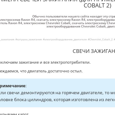
COBALT 2)
Обычно пользователи нашего сайта находят эту стр
электросхема Ravon R4
,
скачать электросхему Ravon R4
,
электрооборудова
атель Ravon R4
,
электросхема Chevrolet Cobalt
,
скачать электросхему Chevr
электрооборудования Chevrolet Cobalt
,
двиг
_зажигания
#катушки_зажигания
#электрооборудование_двигателя
#Chevrolet_Cobalt_2
СВЕЧИ ЗАЖИГА
ыключаем зажигание и все электропотребители.
беждаемся, что двигатель достаточно остыл.
римечание
:
сли свечи демонтируются на горячем двигателе, то м
оловке блока цилиндров, которая изготовлена из легк
ткрываем капот.