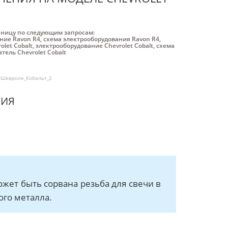
аницу по следующим запросам:
ние Ravon R4
,
схема электрооборудования Ravon R4
,
olet Cobalt
,
электрооборудование Chevrolet Cobalt
,
схема
атель Chevrolet Cobalt
#Шевроле_Кобальт_2
НИЯ
ожет быть сорвана резьба для свечи в
ого металла.