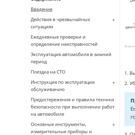
Введение
Действия в чрезвычайных
ситуациях
двиг
Ежедневные проверки и
определение неисправностей
#свечи
Эксплуатация автомобиля в зимний
период
Поездка на СТО
1. В
Инструкция по эксплуатации
2. У
обслуживанию
Предостережения и правила техники
П
безопасности при выполнении работ
Е
на автомобиле
г
Основные инструменты,
измерительные приборы и
3. О