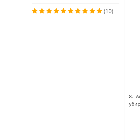
(10)
8. А
убир