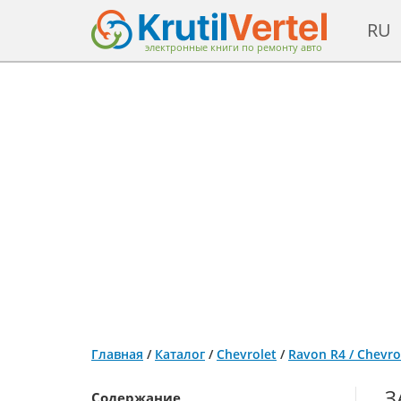
RU
электронные книги по ремонту авто
Главная
/
Каталог
/
Chevrolet
/
Ravon R4 / Chevro
З
Содержание