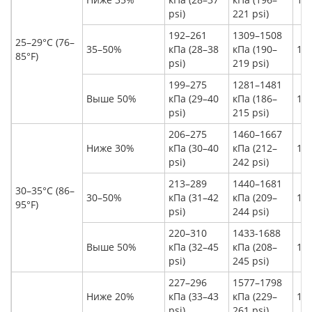
psi)
221 psi)
192–261
1309–1508
25–29°C (76–
35–50%
кПа (28–38
кПа (190–
13°
85°F)
psi)
219 psi)
199–275
1281–1481
Выше 50%
кПа (29–40
кПа (186–
14°
psi)
215 psi)
206–275
1460–1667
Ниже 30%
кПа (30–40
кПа (212–
14°
psi)
242 psi)
213–289
1440–1681
30–35°C (86–
30–50%
кПа (31–42
кПа (209–
15°
95°F)
psi)
244 psi)
220–310
1433-1688
Выше 50%
кПа (32–45
кПа (208–
17°
psi)
245 psi)
227–296
1577–1798
Ниже 20%
кПа (33–43
кПа (229–
15°
psi)
261 psi)