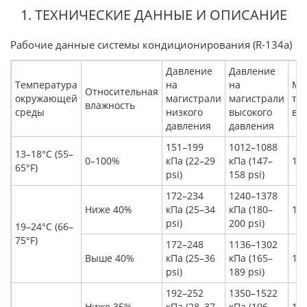
1. ТЕХНИЧЕСКИЕ ДАННЫЕ И ОПИСАНИЕ
Рабочие данные системы кондиционирования (R-134a)
Давление
Давление
Температура
на
на
Ма
Относительная
окружающей
магистрали
магистрали
те
влажность
среды
низкого
высокого
во
давления
давления
151–199
1012–1088
13–18°C (55–
0–100%
кПа (22–29
кПа (147–
10°
65°F)
psi)
158 psi)
172–234
1240–1378
Ниже 40%
кПа (25–34
кПа (180–
12°
psi)
200 psi)
19–24°C (66–
75°F)
172–248
1136–1302
Выше 40%
кПа (25–36
кПа (165–
13°
psi)
189 psi)
192–252
1350–1522
Ниже 35%
кПа (28–37
кПа (196–
13°