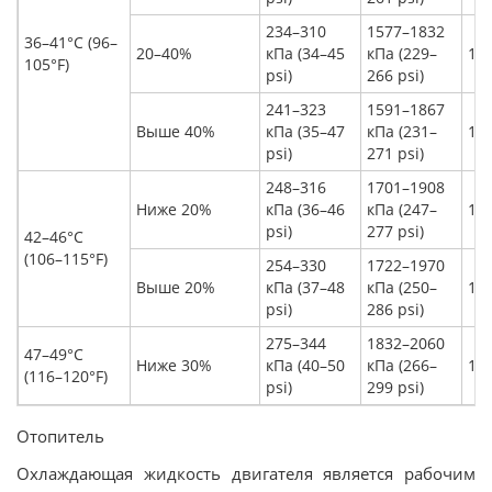
234–310
1577–1832
36–41°C (96–
20–40%
кПа (34–45
кПа (229–
17°
105°F)
psi)
266 psi)
241–323
1591–1867
Выше 40%
кПа (35–47
кПа (231–
18°
psi)
271 psi)
248–316
1701–1908
Ниже 20%
кПа (36–46
кПа (247–
18°
psi)
277 psi)
42–46°C
(106–115°F)
254–330
1722–1970
Выше 20%
кПа (37–48
кПа (250–
18°
psi)
286 psi)
275–344
1832–2060
47–49°C
Ниже 30%
кПа (40–50
кПа (266–
19°
(116–120°F)
psi)
299 psi)
Отопитель
Охлаждающая жидкость двигателя является рабочим