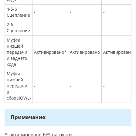
4-5-6
-
-
-
Сцепление
2-6
-
-
-
Сцепление
Муфта
низшей
передачи
Активировано*
Активировано
Активировано*
и заднего
хода
Муфта
низшей
передачи
-
-
-
в
сборе(OWL)
Примечание
:
*: активировано БЕЗ нагрузки.