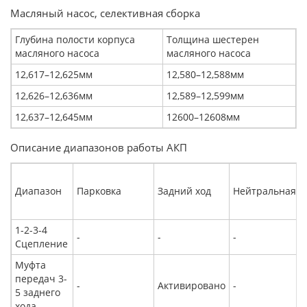
Масляный насос, селективная сборка
Глубина полости корпуса
Толщина шестерен
масляного насоса
масляного насоса
12,617–12,625мм
12,580–12,588мм
12,626–12,636мм
12,589–12,599мм
12,637–12,645мм
12600–12608мм
Описание диапазонов работы АКП
Диапазон
Парковка
Задний ход
Нейтральная
1-2-3-4
-
-
-
Сцепление
Муфта
передач 3-
-
Активировано
-
5 заднего
хода