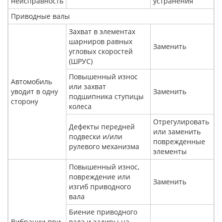
неисправность
устранения
Приводные валы
Захват в элементах
шарниров равных
Заменить
угловых скоростей
(ШРУС)
Повышенный износ
Автомобиль
или захват
уводит в одну
Заменить
подшипника ступицы
сторону
колеса
Отрегулировать
Дефекты передней
или заменить
подвески и/или
поврежденные
рулевого механизма
элементы
Повышенный износ,
повреждение или
Заменить
изгиб приводного
вала
Биение приводного
Вибрации при
вала и задиры на