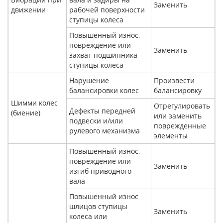
Заменить
движении
рабочей поверхности
ступицы колеса
Повышенный износ,
повреждение или
Заменить
захват подшипника
ступицы колеса
Нарушение
Произвести
балансировки колес
балансировку
Шимми колес
Отрегулировать
Дефекты передней
(биение)
или заменить
подвески и/или
поврежденные
рулевого механизма
элементы
Повышенный износ,
повреждение или
Заменить
изгиб приводного
вала
Повышенный износ
шлицов ступицы
Заменить
колеса или