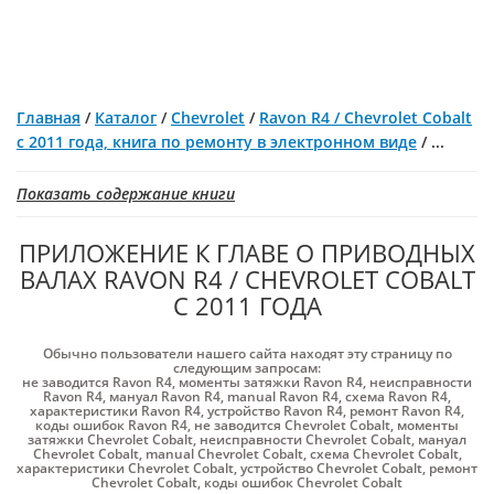
Главная
/
Каталог
/
Chevrolet
/
Ravon R4 / Chevrolet Cobalt
с 2011 года, книга по ремонту в электронном виде
/
...
Показать содержание книги
ПРИЛОЖЕНИЕ К ГЛАВЕ О ПРИВОДНЫХ
ВАЛАХ RAVON R4 / CHEVROLET COBALT
С 2011 ГОДА
Обычно пользователи нашего сайта находят эту страницу по
следующим запросам:
не заводится Ravon R4
,
моменты затяжки Ravon R4
,
неисправности
Ravon R4
,
мануал Ravon R4
,
manual Ravon R4
,
схема Ravon R4
,
характеристики Ravon R4
,
устройство Ravon R4
,
ремонт Ravon R4
,
коды ошибок Ravon R4
,
не заводится Chevrolet Cobalt
,
моменты
затяжки Chevrolet Cobalt
,
неисправности Chevrolet Cobalt
,
мануал
Chevrolet Cobalt
,
manual Chevrolet Cobalt
,
схема Chevrolet Cobalt
,
характеристики Chevrolet Cobalt
,
устройство Chevrolet Cobalt
,
ремонт
Chevrolet Cobalt
,
коды ошибок Chevrolet Cobalt