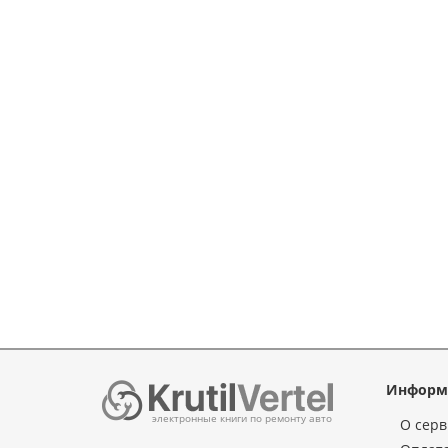
Информ
электронные книги по ремонту авто
О серв