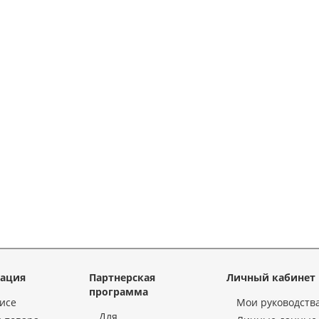
ация
Партнерская
Личный кабинет
программа
исе
Мои руководств
Для