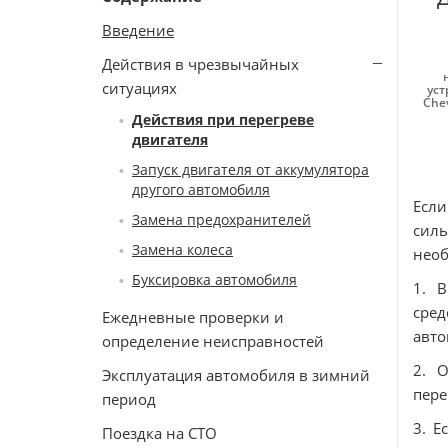
Введение
Действия в чрезвычайных
ситуациях
уст
Chev
Действия при перегреве
двигателя
Запуск двигателя от аккумулятора
другого автомобиля
Есл
Замена предохранителей
сил
Замена колеса
необ
Буксировка автомобиля
1. 
сре
Ежедневные проверки и
авто
определение неисправностей
2. 
Эксплуатация автомобиля в зимний
пере
период
3. Е
Поездка на СТО