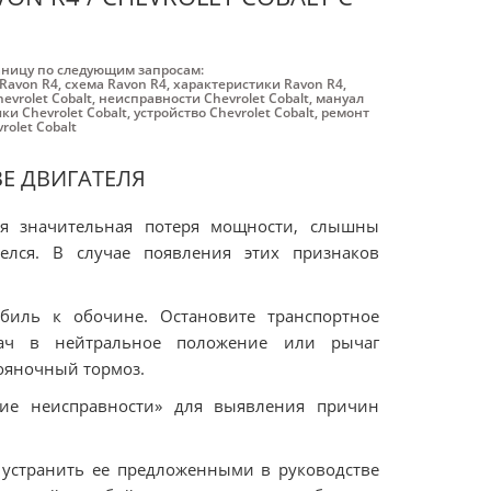
аницу по следующим запросам:
Ravon R4
,
схема Ravon R4
,
характеристики Ravon R4
,
evrolet Cobalt
,
неисправности Chevrolet Cobalt
,
мануал
ки Chevrolet Cobalt
,
устройство Chevrolet Cobalt
,
ремонт
rolet Cobalt
ВЕ ДВИГАТЕЛЯ
тся значительная потеря мощности, слышны
елся. В случае появления этих признаков
биль к обочине. Остановите транспортное
едач в нейтральное положение или рычаг
тояночный тормоз.
ние неисправности» для выявления причин
о устранить ее предложенными в руководстве