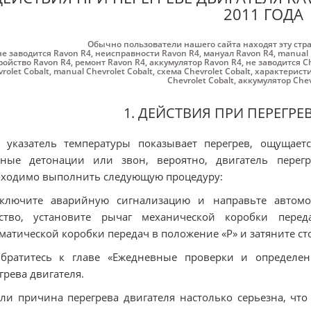
2011 ГОДА
Обычно пользователи нашего сайта находят эту стр
не заводится Ravon R4
,
неисправности Ravon R4
,
мануал Ravon R4
,
manual 
ройство Ravon R4
,
ремонт Ravon R4
,
аккумулятор Ravon R4
,
не заводится Ch
rolet Cobalt
,
manual Chevrolet Cobalt
,
схема Chevrolet Cobalt
,
характеристи
Chevrolet Cobalt
,
аккумулятор Chev
1. ДЕЙСТВИЯ ПРИ ПЕРЕГРЕ
и указатель температуры показывает перегрев, ощущае
ьные детонации или звон, вероятно, двигатель перегр
ходимо выполнить следующую процедуру:
Включите аварийную сигнализацию и направьте автомо
дство‚ установите рычаг механической коробки пер
матической коробки передач в положение «Р» и затяните с
Обратитесь к главе «Ежедневные проверки и определе
грева двигателя.
сли причина перегрева двигателя настолько серьезна, чт