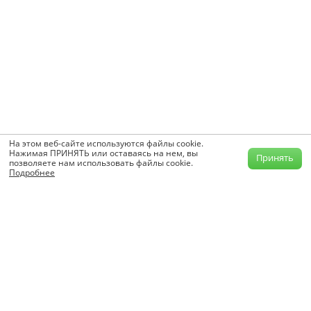
На этом веб-сайте используются файлы cookie.
Нажимая ПРИНЯТЬ или оставаясь на нем, вы
Принять
позволяете нам использовать файлы cookie.
Подробнее
info@krutilvertel.com
Обратная связь