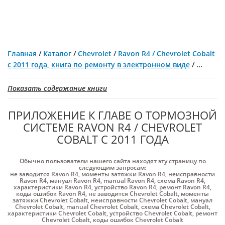
Главная
/
Каталог
/
Chevrolet
/
Ravon R4 / Chevrolet Cobalt
с 2011 года, книга по ремонту в электронном виде
/
...
Показать содержание книги
ПРИЛОЖЕНИЕ К ГЛАВЕ О ТОРМОЗНОЙ
СИСТЕМЕ RAVON R4 / CHEVROLET
COBALT С 2011 ГОДА
Обычно пользователи нашего сайта находят эту страницу по
следующим запросам:
не заводится Ravon R4
,
моменты затяжки Ravon R4
,
неисправности
Ravon R4
,
мануал Ravon R4
,
manual Ravon R4
,
схема Ravon R4
,
характеристики Ravon R4
,
устройство Ravon R4
,
ремонт Ravon R4
,
коды ошибок Ravon R4
,
не заводится Chevrolet Cobalt
,
моменты
затяжки Chevrolet Cobalt
,
неисправности Chevrolet Cobalt
,
мануал
Chevrolet Cobalt
,
manual Chevrolet Cobalt
,
схема Chevrolet Cobalt
,
характеристики Chevrolet Cobalt
,
устройство Chevrolet Cobalt
,
ремонт
Chevrolet Cobalt
,
коды ошибок Chevrolet Cobalt