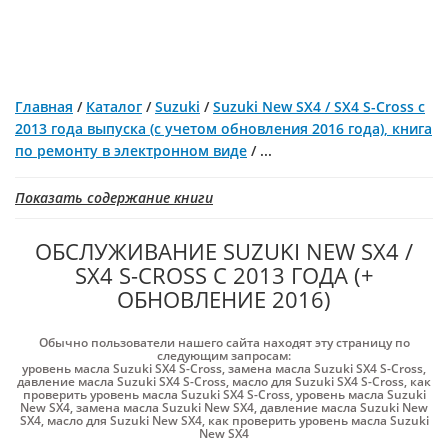
Главная
/
Каталог
/
Suzuki
/
Suzuki New SX4 / SX4 S-Cross с
2013 года выпуска (с учетом обновления 2016 года), книга
по ремонту в электронном виде
/
...
Показать содержание книги
ОБСЛУЖИВАНИЕ SUZUKI NEW SX4 /
SX4 S-CROSS С 2013 ГОДА (+
ОБНОВЛЕНИЕ 2016)
Обычно пользователи нашего сайта находят эту страницу по
следующим запросам:
уровень масла Suzuki SX4 S-Cross
,
замена масла Suzuki SX4 S-Cross
,
давление масла Suzuki SX4 S-Cross
,
масло для Suzuki SX4 S-Cross
,
как
проверить уровень масла Suzuki SX4 S-Cross
,
уровень масла Suzuki
New SX4
,
замена масла Suzuki New SX4
,
давление масла Suzuki New
SX4
,
масло для Suzuki New SX4
,
как проверить уровень масла Suzuki
New SX4