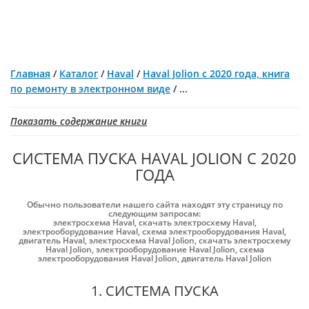
Главная
/
Каталог
/
Haval
/
Haval Jolion с 2020 года, книга
по ремонту в электронном виде
/
...
Показать содержание книги
СИСТЕМА ПУСКА HAVAL JOLION С 2020
ГОДА
Обычно пользователи нашего сайта находят эту страницу по
следующим запросам:
электросхема Haval
,
скачать электросхему Haval
,
электрооборудование Haval
,
схема электрооборудования Haval
,
двигатель Haval
,
электросхема Haval Jolion
,
скачать электросхему
Haval Jolion
,
электрооборудование Haval Jolion
,
схема
электрооборудования Haval Jolion
,
двигатель Haval Jolion
1. СИСТЕМА ПУСКА