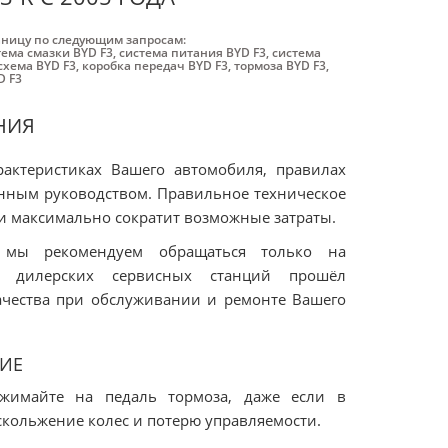
аницу по следующим запросам:
тема смазки BYD F3
,
система питания BYD F3
,
система
схема BYD F3
,
коробка передач BYD F3
,
тормоза BYD F3
,
D F3
НИЯ
рактеристиках Вашего автомобиля, правилах
анным руководством. Правильное техническое
и максимально сократит возможные затраты.
 мы рекомендуем обращаться только на
л дилерских сервисных станций прошёл
ачества при обслуживании и ремонте Вашего
ИЕ
жимайте на педаль тормоза, даже если в
скольжение колес и потерю управляемости.