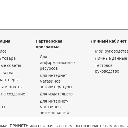
ация
Партнерская
Личный кабинет
программа
исе
Мои руководств
Для
 товара
Личные данные
информационных
ные советы
Тестовое
ресурсов
руководство
льства
Для интернет-
партнеры
магазинов
ы и ответы
автолитературы
 на создание
Для издательств
Для интернет-
кты
магазинов
автозапчастей
«KrutilVertel» © 2015-2026 Все права защищены.
имая ПРИНЯТЬ или оставаясь на нем, вы позволяете нам исполь