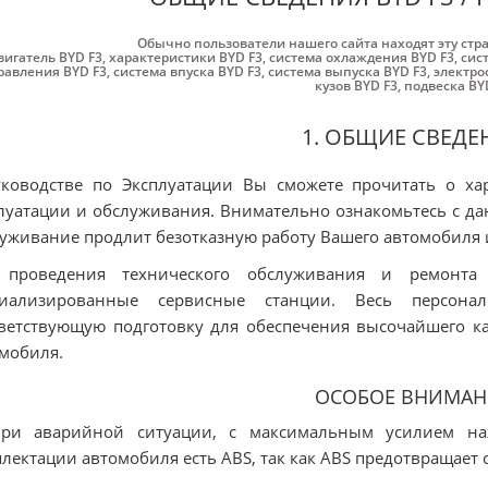
Обычно пользователи нашего сайта находят эту стр
вигатель BYD F3
,
характеристики BYD F3
,
система охлаждения BYD F3
,
сис
равления BYD F3
,
система впуска BYD F3
,
система выпуска BYD F3
,
электро
кузов BYD F3
,
подвеска BY
1. ОБЩИЕ СВЕДЕ
ководстве по Эксплуатации Вы сможете прочитать о ха
луатации и обслуживания. Внимательно ознакомьтесь с д
уживание продлит безотказную работу Вашего автомобиля 
 проведения технического обслуживания и ремонта
циализированные сервисные станции. Весь персона
ветствующую подготовку для обеспечения высочайшего к
мобиля.
ОСОБОЕ ВНИМАН
При аварийной ситуации, с максимальным усилием на
лектации автомобиля есть ABS, так как ABS предотвращает 