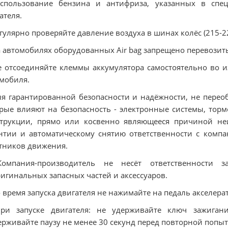
Использование бензина и антифриза, указанных в спец
ателя.
егулярно проверяйте давление воздуха в шинах колёс (215
а автомобилях оборудованных Air bag запрещено перевозит
е отсоединяйте клеммы аккумулятора самостоятельно во 
мобиля.
ля гарантированной безопасности и надёжности, не перео
рые влияют на безопасность - электронные системы, тор
трукции, прямо или косвенно являющееся причиной неи
нтии и автоматическому снятию ответственности с компа
тников движения.
Компания-производитель не несёт ответственности 
игинальных запасных частей и аксессуаров.
о время запуска двигателя не нажимайте на педаль акселера
При запуске двигателя: не удерживайте ключ зажиган
рживайте паузу не менее 30 секунд перед повторной попытк