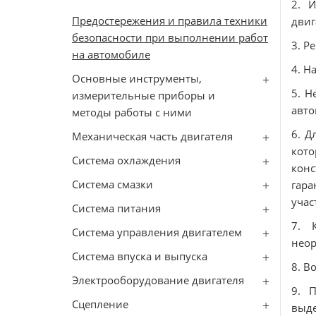
2. 
Предостережения и правила техники
двиг
безопасности при выполнении работ
3. Р
на автомобиле
4. Н
Основные инструменты,
5. Н
измерительные приборы и
авто
методы работы с ними
6. Д
Механическая часть двигателя
кото
Система охлаждения
конс
Система смазки
гара
учас
Система питания
7. 
Система управления двигателем
неор
Система впуска и выпуска
8. В
Электрооборудование двигателя
9. 
Сцепление
выде