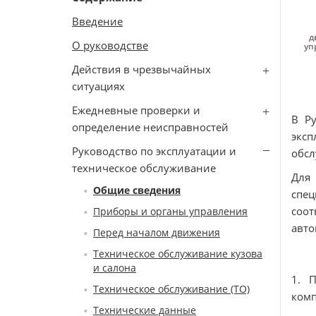
Введение
д
О руководстве
уп
Действия в чрезвычайных
ситуациях
Ежедневные проверки и
В Ру
определение неисправностей
эксп
Руководство по эксплуатации и
обсл
техническое обслуживание
Для
Общие сведения
спе
соот
Приборы и органы управления
авто
Перед началом движения
Техническое обслуживание кузова
и салона
1. 
Техническое обслуживание (ТО)
комп
Технические данные