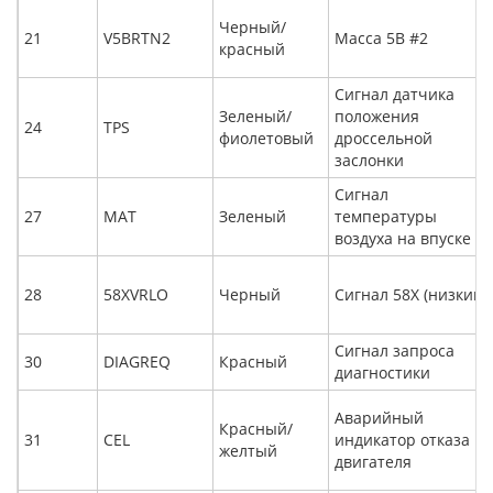
Черный/
21
V5BRTN2
Масса 5В #2
красный
Сигнал датчика
Зеленый/
положения
24
TPS
фиолетовый
дроссельной
заслонки
Сигнал
27
MAT
Зеленый
температуры
воздуха на впуске
28
58XVRLO
Черный
Сигнал 58X (низкий)
Сигнал запроса
30
DIAGREQ
Красный
диагностики
Аварийный
Красный/
31
CEL
индикатор отказа
желтый
двигателя