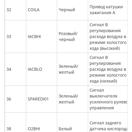
Привод катушки
32
COILA
Черный
зажигания A
Сигнал B
регулирования
Розовый/
33
IACBHI
расхода воздуха в
черный
режиме холостого
хода (высокий)
Сигнал B
регулирования
Зеленый/
34
IACBLO
расхода воздуха в
желтый
режиме холостого
хода (низкий)
Сигнал
Зеленый/
выключателя
36
SPAREDI01
желтый
усиленного рулевог
управления
Сигнал заднего
38
O2BHI
Белый
датчика кислорода