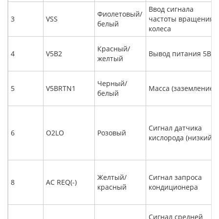
Ввод сигнала
Фиолетовый/
3
VSS
частоты вращения
белый
колеса
Красный/
4
V5B2
Вывод питания 5В
желтый
Черный/
5
V5BRTN1
Масса (заземление)
белый
Сигнал датчика
6
O2LO
Розовый
кислорода (низкий)
Желтый/
Сигнал запроса
8
AC REQ(-)
красный
кондиционера
Сигнал средней