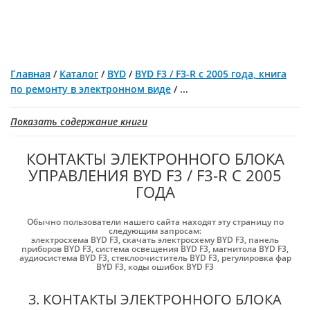
Главная
/
Каталог
/
BYD
/
BYD F3 / F3-R с 2005 года, книга
по ремонту в электронном виде
/
...
Показать содержание книги
КОНТАКТЫ ЭЛЕКТРОННОГО БЛОКА
УПРАВЛЕНИЯ BYD F3 / F3-R С 2005
ГОДА
Обычно пользователи нашего сайта находят эту страницу по
следующим запросам:
электросхема BYD F3
,
скачать электросхему BYD F3
,
панель
приборов BYD F3
,
система освещения BYD F3
,
магнитола BYD F3
,
аудиосистема BYD F3
,
стеклоочиститель BYD F3
,
регулировка фар
BYD F3
,
коды ошибок BYD F3
3. КОНТАКТЫ ЭЛЕКТРОННОГО БЛОКА