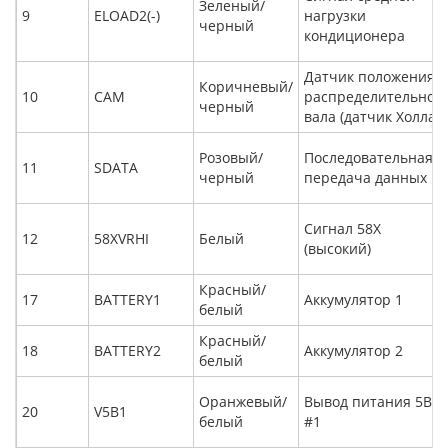
Зеленый/
9
ELOAD2(-)
нагрузки
черный
кондиционера
Датчик положения
Коричневый/
10
CAM
распределительног
черный
вала (датчик Холла)
Розовый/
Последовательная
11
SDATA
черный
передача данных
Сигнал 58X
12
58XVRHI
Белый
(высокий)
Красный/
17
BATTERY1
Аккумулятор 1
белый
Красный/
18
BATTERY2
Аккумулятор 2
белый
Оранжевый/
Вывод питания 5В
20
V5B1
белый
#1