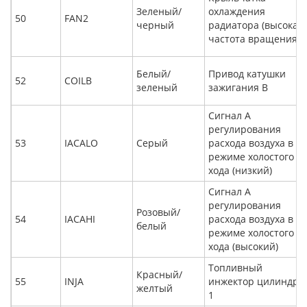
Зеленый/
охлаждения
50
FAN2
черный
радиатора (высокая
частота вращения)
Белый/
Привод катушки
52
COILB
зеленый
зажигания B
Сигнал A
регулирования
53
IACALO
Серый
расхода воздуха в
режиме холостого
хода (низкий)
Сигнал A
регулирования
Розовый/
54
IACAHI
расхода воздуха в
белый
режиме холостого
хода (высокий)
Топливный
Красный/
55
INJA
инжектор цилиндра
желтый
1