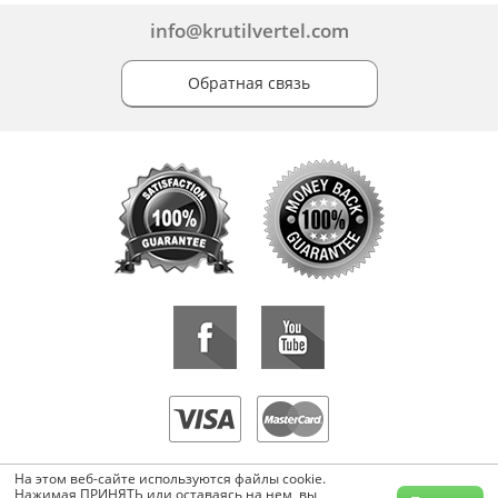
info@krutilvertel.com
Обратная связь
«KrutilVertel» © 2015-2026 Все права защищены.
На этом веб-сайте используются файлы cookie.
Копирование, перепечатка, либо использование материалов данной
Нажимая ПРИНЯТЬ или оставаясь на нем, вы