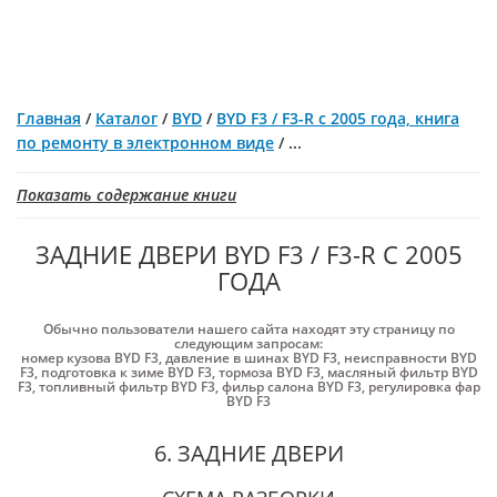
Главная
/
Каталог
/
BYD
/
BYD F3 / F3-R с 2005 года, книга
по ремонту в электронном виде
/
...
Показать содержание книги
ЗАДНИЕ ДВЕРИ BYD F3 / F3-R С 2005
ГОДА
Обычно пользователи нашего сайта находят эту страницу по
следующим запросам:
номер кузова BYD F3
,
давление в шинах BYD F3
,
неисправности BYD
F3
,
подготовка к зиме BYD F3
,
тормоза BYD F3
,
масляный фильтр BYD
F3
,
топливный фильтр BYD F3
,
фильр салона BYD F3
,
регулировка фар
BYD F3
6. ЗАДНИЕ ДВЕРИ