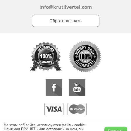
info@krutilvertel.com
Обратная связь
«KrutilVertel» © 2015-2026 Все права защищены.
На этом веб-сайте используются файлы cookie.
Копирование, перепечатка, либо использование материалов данной
Нажимая ПРИНЯТЬ или оставаясь на нем, вы
Принять