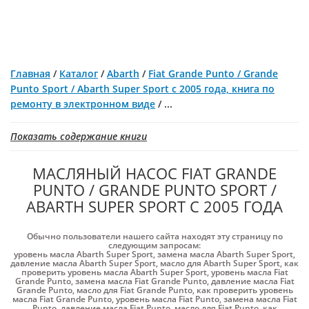
Главная
/
Каталог
/
Abarth
/
Fiat Grande Punto / Grande
Punto Sport / Abarth Super Sport с 2005 года, книга по
ремонту в электронном виде
/
...
Показать содержание книги
МАСЛЯНЫЙ НАСОС FIAT GRANDE
PUNTO / GRANDE PUNTO SPORT /
ABARTH SUPER SPORT С 2005 ГОДА
Обычно пользователи нашего сайта находят эту страницу по
следующим запросам:
уровень масла Abarth Super Sport
,
замена масла Abarth Super Sport
,
давление масла Abarth Super Sport
,
масло для Abarth Super Sport
,
как
проверить уровень масла Abarth Super Sport
,
уровень масла Fiat
Grande Punto
,
замена масла Fiat Grande Punto
,
давление масла Fiat
Grande Punto
,
масло для Fiat Grande Punto
,
как проверить уровень
масла Fiat Grande Punto
,
уровень масла Fiat Punto
,
замена масла Fiat
Punto
,
давление масла Fiat Punto
,
масло для Fiat Punto
,
как