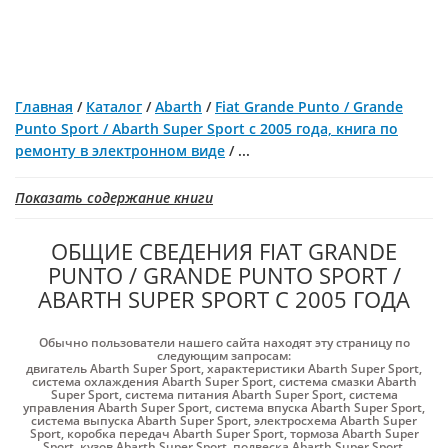
Главная
/
Каталог
/
Abarth
/
Fiat Grande Punto / Grande
Punto Sport / Abarth Super Sport с 2005 года, книга по
ремонту в электронном виде
/
...
Показать содержание книги
ОБЩИЕ СВЕДЕНИЯ FIAT GRANDE
PUNTO / GRANDE PUNTO SPORT /
ABARTH SUPER SPORT С 2005 ГОДА
Обычно пользователи нашего сайта находят эту страницу по
следующим запросам:
двигатель Abarth Super Sport
,
характеристики Abarth Super Sport
,
система охлаждения Abarth Super Sport
,
система смазки Abarth
Super Sport
,
система питания Abarth Super Sport
,
система
управления Abarth Super Sport
,
система впуска Abarth Super Sport
,
система выпуска Abarth Super Sport
,
электросхема Abarth Super
Sport
,
коробка передач Abarth Super Sport
,
тормоза Abarth Super
Sport
,
кузов Abarth Super Sport
,
подвеска Abarth Super Sport
,