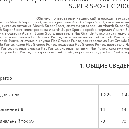
SUPER SPORT С 200
Обычно пользователи нашего сайта находят эту стр
атель Abarth Super Sport
,
характеристики Abarth Super Sport
,
система охла
,
система питания Abarth Super Sport
,
система управления Abarth Super S
h Super Sport
,
электросхема Abarth Super Sport
,
коробка передач Abarth Su
rt
,
подвеска Abarth Super Sport
,
двигатель Fiat Grande Punto
,
характеристи
o
,
система смазки Fiat Grande Punto
,
система питания Fiat Grande Punto
,
с
ande Punto
,
система выпуска Fiat Grande Punto
,
электросхема Fiat Grande 
de Punto
,
кузов Fiat Grande Punto
,
подвеска Fiat Grande Punto
,
двигатель Fi
t Punto
,
система смазки Fiat Punto
,
система питания Fiat Punto
,
система уп
ыпуска Fiat Punto
,
электросхема Fiat Punto
,
коробка передач Fiat Punto
,
то
1. ОБЩИЕ СВЕДЕ
ратор
 двигателя
1.2 8v
1.4 
ряжение (В)
14
14
инальный ток (A)
70
70