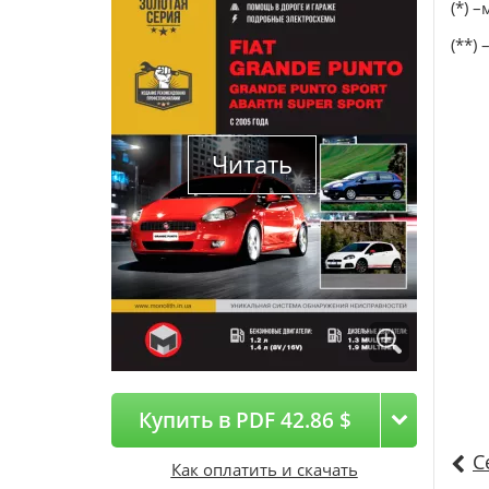
(*) 
(**)
Читать
Купить в PDF 42.86 $
С
Как оплатить и скачать