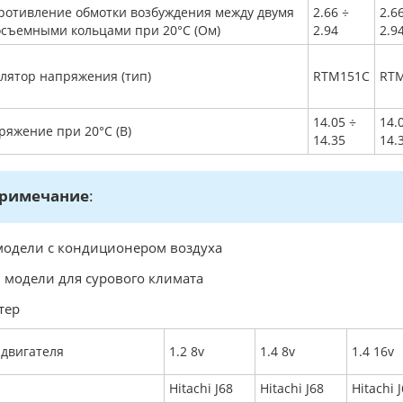
ротивление обмотки возбуждения между двумя
2.66 ÷
2.6
осъемными кольцами при 20°C (Oм)
2.94
2.9
улятор напряжения (тип)
RTM151C
RT
14.05 ÷
14.
ряжение при 20°C (В)
14.35
14.
римечание
:
–модели с кондиционером воздуха
 – модели для сурового климата
тер
 двигателя
1.2 8v
1.4 8v
1.4 16v
Hitachi J68
Hitachi J68
Hitachi 