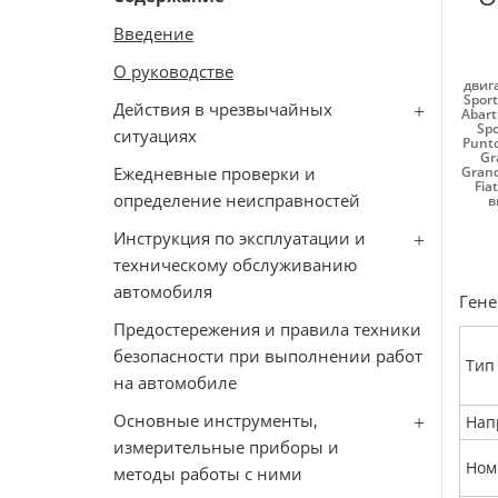
Введение
О руководстве
двиг
Sport
Действия в чрезвычайных
Abart
Spo
ситуациях
Punt
Gr
Ежедневные проверки и
Gran
Fia
определение неисправностей
в
Инструкция по эксплуатации и
техническому обслуживанию
автомобиля
Гене
Предостережения и правила техники
безопасности при выполнении работ
Тип
на автомобиле
Основные инструменты,
Нап
измерительные приборы и
Ном
методы работы с ними