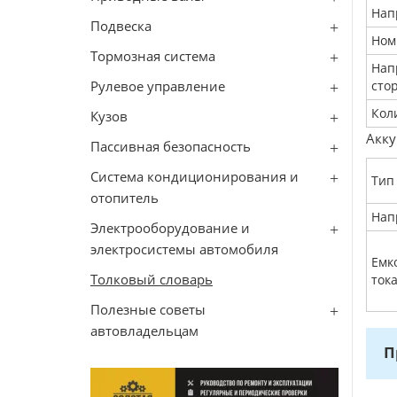
Нап
Подвеска
Ном
Тормозная система
Нап
Рулевое управление
сто
Кол
Кузов
Акку
Пассивная безопасность
Система кондиционирования и
Тип
отопитель
Нап
Электрооборудование и
электросистемы автомобиля
Емк
Толковый словарь
ток
Полезные советы
автовладельцам
П