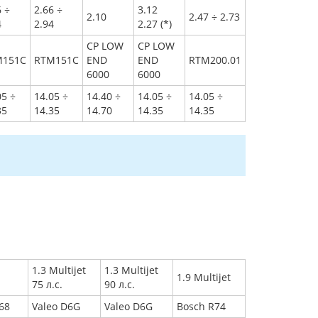
6 ÷
2.66 ÷
3.12
2.10
2.47 ÷ 2.73
4
2.94
2.27 (*)
CP LOW
CP LOW
M151C
RTM151C
END
END
RTM200.01
6000
6000
05 ÷
14.05 ÷
14.40 ÷
14.05 ÷
14.05 ÷
35
14.35
14.70
14.35
14.35
1.3 Multijet
1.3 Multijet
1.9 Multijet
75 л.с.
90 л.с.
J68
Valeo D6G
Valeo D6G
Bosch R74