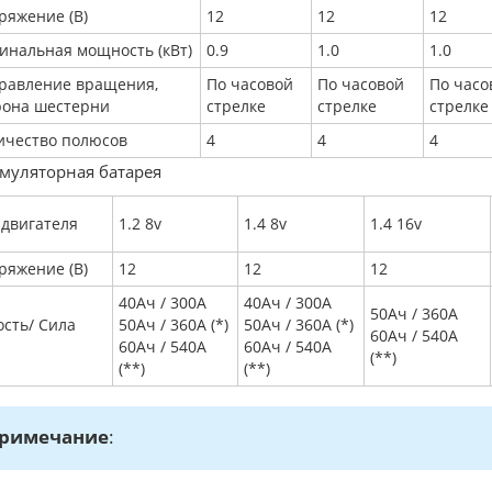
ряжение (В)
12
12
12
инальная мощность (кВт)
0.9
1.0
1.0
равление вращения,
По часовой
По часовой
По часо
рона шестерни
стрелке
стрелке
стрелке
ичество полюсов
4
4
4
муляторная батарея
 двигателя
1.2 8v
1.4 8v
1.4 16v
ряжение (В)
12
12
12
40Aч / 300A
40Aч / 300A
50Aч / 360A
ость/ Сила
50Aч / 360A (*)
50Aч / 360A (*)
60Aч / 540A
а
60Aч / 540A
60Aч / 540A
(**)
(**)
(**)
римечание
: