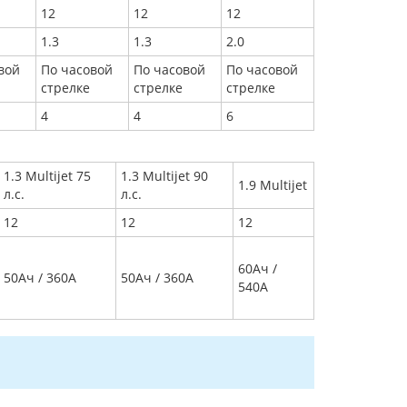
12
12
12
1.3
1.3
2.0
вой
По часовой
По часовой
По часовой
стрелке
стрелке
стрелке
4
4
6
1.3 Multijet 75
1.3 Multijet 90
1.9 Multijet
л.с.
л.с.
12
12
12
60Aч /
50Aч / 360A
50Aч / 360A
540A