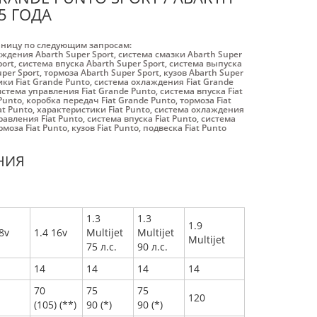
5 ГОДА
аницу по следующим запросам:
ждения Abarth Super Sport
,
система смазки Abarth Super
port
,
система впуска Abarth Super Sport
,
система выпуска
per Sport
,
тормоза Abarth Super Sport
,
кузов Abarth Super
ки Fiat Grande Punto
,
система охлаждения Fiat Grande
истема управления Fiat Grande Punto
,
система впуска Fiat
Punto
,
коробка передач Fiat Grande Punto
,
тормоза Fiat
at Punto
,
характеристики Fiat Punto
,
система охлаждения
равления Fiat Punto
,
система впуска Fiat Punto
,
система
рмоза Fiat Punto
,
кузов Fiat Punto
,
подвеска Fiat Punto
НИЯ
1.3
1.3
1.9
8v
1.4 16v
Multijet
Multijet
Multijet
75 л.с.
90 л.с.
14
14
14
14
70
75
75
120
(105) (**)
90 (*)
90 (*)