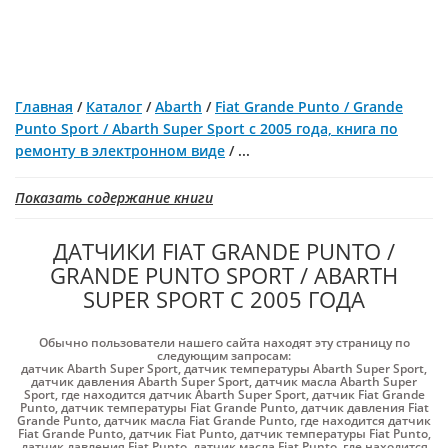
Главная
/
Каталог
/
Abarth
/
Fiat Grande Punto / Grande
Punto Sport / Abarth Super Sport с 2005 года, книга по
ремонту в электронном виде
/
...
Показать содержание книги
ДАТЧИКИ FIAT GRANDE PUNTO /
GRANDE PUNTO SPORT / ABARTH
SUPER SPORT С 2005 ГОДА
Обычно пользователи нашего сайта находят эту страницу по
следующим запросам:
датчик Abarth Super Sport
,
датчик температуры Abarth Super Sport
,
датчик давления Abarth Super Sport
,
датчик масла Abarth Super
Sport
,
где находится датчик Abarth Super Sport
,
датчик Fiat Grande
Punto
,
датчик температуры Fiat Grande Punto
,
датчик давления Fiat
Grande Punto
,
датчик масла Fiat Grande Punto
,
где находится датчик
Fiat Grande Punto
,
датчик Fiat Punto
,
датчик температуры Fiat Punto
,
датчик давления Fiat Punto
,
датчик масла Fiat Punto
,
где находится