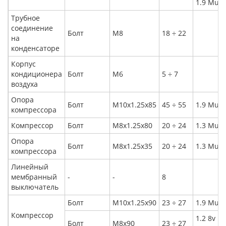
1.9 Multi
Трубное
соединение
Болт
M8
18 ÷ 22
на
конденсаторе
Корпус
кондиционера
Болт
M6
5 ÷ 7
воздуха
Опора
Болт
M10x1.25x85
45 ÷ 55
1.9 Multi
компрессора
Компрессор
Болт
M8x1.25x80
20 ÷ 24
1.3 Multi
Опора
Болт
M8x1.25x35
20 ÷ 24
1.3 Multi
компрессора
Линейный
мембранный
-
-
8
выключатель
Болт
M10x1.25x90
23 ÷ 27
1.9 Multi
Компрессор
1.2 8v
Болт
M8x90
23 ÷ 27