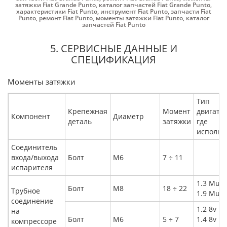
затяжки Fiat Grande Punto
,
каталог запчастей Fiat Grande Punto
,
характеристики Fiat Punto
,
инструмент Fiat Punto
,
запчасти Fiat
Punto
,
ремонт Fiat Punto
,
моменты затяжки Fiat Punto
,
каталог
запчастей Fiat Punto
5. СЕРВИСНЫЕ ДАННЫЕ И
СПЕЦИФИКАЦИЯ
Моменты затяжки
Тип
Крепежная
Момент
двигател
Компонент
Диаметр
деталь
затяжки
где
использ
Соединитель
входа/выхода
Болт
M6
7 ÷ 11
испарителя
1.3 Multi
Болт
M8
18 ÷ 22
Трубное
1.9 Multi
соединение
1.2 8v
на
Болт
M6
5 ÷ 7
1.4 8v
компрессоре