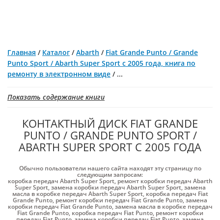
Главная
/
Каталог
/
Abarth
/
Fiat Grande Punto / Grande
Punto Sport / Abarth Super Sport с 2005 года, книга по
ремонту в электронном виде
/
...
Показать содержание книги
КОНТАКТНЫЙ ДИСК FIAT GRANDE
PUNTO / GRANDE PUNTO SPORT /
ABARTH SUPER SPORT С 2005 ГОДА
Обычно пользователи нашего сайта находят эту страницу по
следующим запросам:
коробка передач Abarth Super Sport
,
ремонт коробки передач Abarth
Super Sport
,
замена коробки передач Abarth Super Sport
,
замена
масла в коробке передач Abarth Super Sport
,
коробка передач Fiat
Grande Punto
,
ремонт коробки передач Fiat Grande Punto
,
замена
коробки передач Fiat Grande Punto
,
замена масла в коробке передач
Fiat Grande Punto
,
коробка передач Fiat Punto
,
ремонт коробки
передач Fiat Punto
,
замена коробки передач Fiat Punto
,
замена