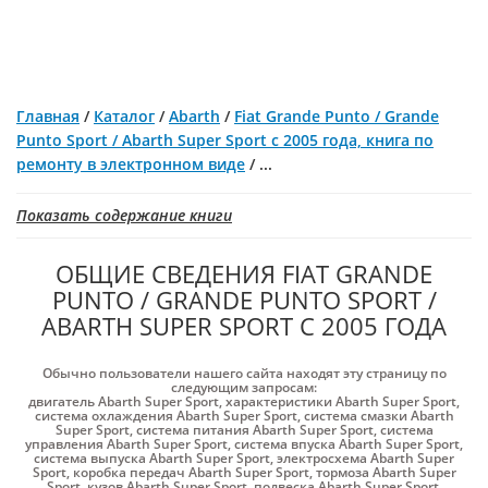
Главная
/
Каталог
/
Abarth
/
Fiat Grande Punto / Grande
Punto Sport / Abarth Super Sport с 2005 года, книга по
ремонту в электронном виде
/
...
Показать содержание книги
ОБЩИЕ СВЕДЕНИЯ FIAT GRANDE
PUNTO / GRANDE PUNTO SPORT /
ABARTH SUPER SPORT С 2005 ГОДА
Обычно пользователи нашего сайта находят эту страницу по
следующим запросам:
двигатель Abarth Super Sport
,
характеристики Abarth Super Sport
,
система охлаждения Abarth Super Sport
,
система смазки Abarth
Super Sport
,
система питания Abarth Super Sport
,
система
управления Abarth Super Sport
,
система впуска Abarth Super Sport
,
система выпуска Abarth Super Sport
,
электросхема Abarth Super
Sport
,
коробка передач Abarth Super Sport
,
тормоза Abarth Super
Sport
,
кузов Abarth Super Sport
,
подвеска Abarth Super Sport
,