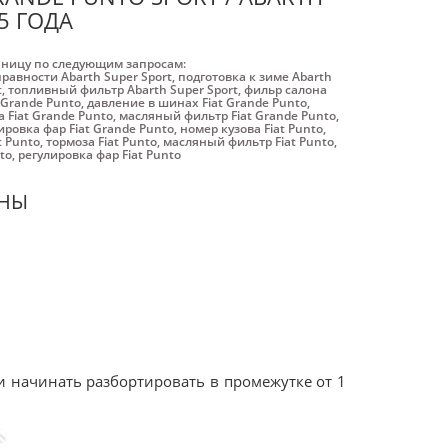
5 ГОДА
аницу по следующим запросам:
равности Abarth Super Sport
,
подготовка к зиме Abarth
t
,
топливный фильтр Abarth Super Sport
,
фильр салона
 Grande Punto
,
давление в шинах Fiat Grande Punto
,
 Fiat Grande Punto
,
масляный фильтр Fiat Grande Punto
,
ировка фар Fiat Grande Punto
,
номер кузова Fiat Punto
,
t Punto
,
тормоза Fiat Punto
,
масляный фильтр Fiat Punto
,
to
,
регулировка фар Fiat Punto
ИНЫ
 и начинать разбортировать в промежутке от 1