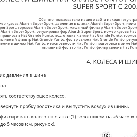
SUPER SPORT С 200
Обычно пользователи нашего сайта находят эту стр
ер кузова Abarth Super Sport
,
давление в шинах Abarth Super Sport
,
неисп
per Sport
,
тормоза Abarth Super Sport
,
масляный фильтр Abarth Super Spor
Abarth Super Sport
,
регулировка фар Abarth Super Sport
,
номер кузова Fiat
правности Fiat Grande Punto
,
подготовка к зиме Fiat Grande Punto
,
тормоза
пливный фильтр Fiat Grande Punto
,
фильр салона Fiat Grande Punto
,
регул
ение в шинах Fiat Punto
,
неисправности Fiat Punto
,
подготовка к зиме Fia
топливный фильтр Fiat Punto
,
фильр салона Fiat Pun
4. КОЛЕСА И Ш
ик давления в шине
ена
нять соответствующее колесо.
твернуть пробку золотника и выпустить воздух из шины.
афиксировать колесо на станке (1) золотником на «6 часов»
 до 5 часов (см. рисунок).