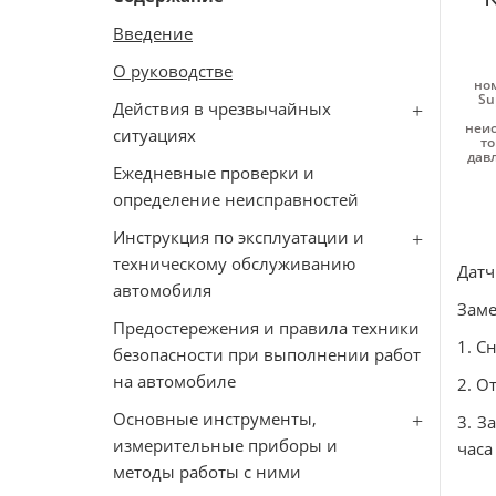
Введение
О руководстве
ном
Su
Действия в чрезвычайных
неис
ситуациях
то
давл
Ежедневные проверки и
определение неисправностей
Инструкция по эксплуатации и
техническому обслуживанию
Датч
автомобиля
Зам
Предостережения и правила техники
1. С
безопасности при выполнении работ
на автомобиле
2. О
Основные инструменты,
3. З
измерительные приборы и
часа
методы работы с ними