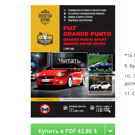
*1b 
Читать
9. В
10. 
долж
11. 
Купить в PDF 42.86 $