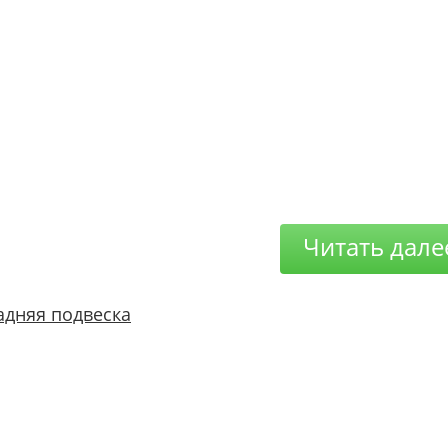
Читать дале
адняя подвеска