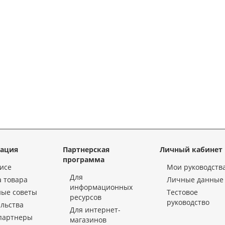
ация
Партнерская
Личный кабинет
программа
исе
Мои руководств
Для
 товара
Личные данные
информационных
ные советы
Тестовое
ресурсов
руководство
льства
Для интернет-
партнеры
магазинов