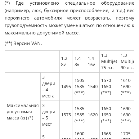
(*) Где установлено специальное оборудование
(например, люк, буксирное приспособление, и т.д.) вес
порожнего автомобиля может возрастать, поэтому
грузоподъемность может уменьшаться по отношению к
максимально допустимой массе.
(**) Версии VAN.
1.3
1.3
1.2
1.4
1.4
Multijet
Multijet
8v
8v
16v
75 л.с.
90 л.с.
3
1505
1570
1610
двери
1495
1585
1540
1650
1690
– 4
(***)
(***)
(***)
места
Максимальная
3
1585
1650
1690
допустимая
двери
1575
1585
1620
1650
1690
масса (кг) (*)
– 5
(***)
(***)
(***)
мест
1600
1665
1705
5