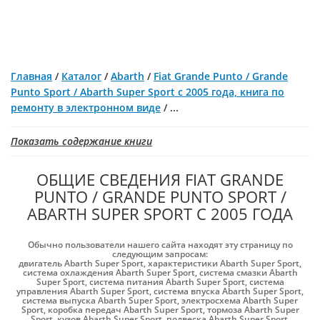
Главная
/
Каталог
/
Abarth
/
Fiat Grande Punto / Grande
Punto Sport / Abarth Super Sport с 2005 года, книга по
ремонту в электронном виде
/
...
Показать содержание книги
ОБЩИЕ СВЕДЕНИЯ FIAT GRANDE
PUNTO / GRANDE PUNTO SPORT /
ABARTH SUPER SPORT С 2005 ГОДА
Обычно пользователи нашего сайта находят эту страницу по
следующим запросам:
двигатель Abarth Super Sport
,
характеристики Abarth Super Sport
,
система охлаждения Abarth Super Sport
,
система смазки Abarth
Super Sport
,
система питания Abarth Super Sport
,
система
управления Abarth Super Sport
,
система впуска Abarth Super Sport
,
система выпуска Abarth Super Sport
,
электросхема Abarth Super
Sport
,
коробка передач Abarth Super Sport
,
тормоза Abarth Super
Sport
,
кузов Abarth Super Sport
,
подвеска Abarth Super Sport
,