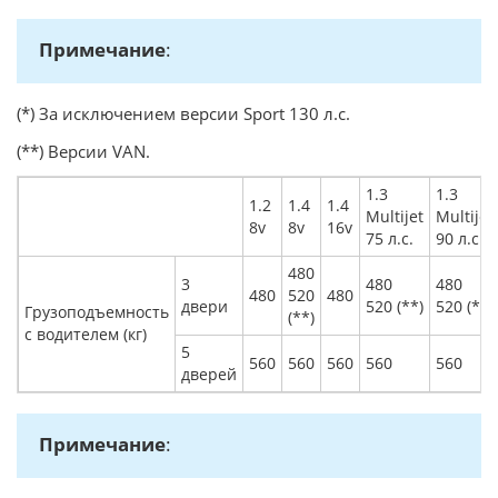
Примечание
:
(*) За исключением версии Sport 130 л.с.
(**) Версии VAN.
1.3
1.3
1.2
1.4
1.4
Multijet
Multijet
8v
8v
16v
75 л.с.
90 л.с.
480
3
480
480
480
520
480
двери
520 (**)
520 (**)
Грузоподъемность
(**)
с водителем (кг)
5
560
560
560
560
560
дверей
Примечание
: