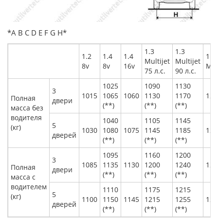
*А В С D E F G H*
1.3
1.3
1.2
1.4
1.4
1.9
Multijet
Multijet
8v
8v
16v
Mul
75 л.с.
90 л.с.
1025
1090
1130
3
1015
1065
1060
1130
1170
120
Полная
двери
(**)
(**)
(**)
масса без
водителя
1040
1105
1145
5
(кг)
1030
1080
1075
1145
1185
122
дверей
(**)
(**)
(**)
1095
1160
1200
3
1085
1135
1130
1200
1240
127
Полная
двери
(**)
(**)
(**)
масса с
водителем
1110
1175
1215
5
(кг)
1100
1150
1145
1215
1255
129
дверей
(**)
(**)
(**)