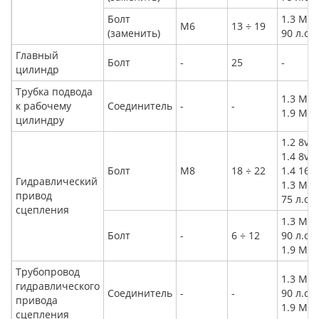
Болт
1.3 Mult
M6
13 ÷ 19
(заменить)
90 л.с.
Главный
Болт
-
25
-
цилиндр
Трубка подвода
1.3 Mult
к рабочему
Соединитель
-
-
1.9 Mult
цилиндру
1.2 8v
1.4 8v
Болт
M8
18 ÷ 22
1.4 16v
Гидравлический
1.3 Mult
привод
75 л.с.
сцепления
1.3 Mult
Болт
-
6 ÷ 12
90 л.с.
1.9 Mult
Трубопровод
1.3 Mult
гидравлического
Соединитель
-
-
90 л.с.
привода
1.9 Mult
сцепления