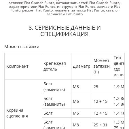
затяжки Fiat Grande Punto
,
каталог запчастей Fiat Grande Punto
,
характеристики Fiat Punto
,
инструмент Fiat Punto
,
запчасти Fiat
Punto
,
ремонт Fiat Punto
,
моменты затяжки Fiat Punto
,
каталог
запчастей Fiat Punto
8. СЕРВИСНЫЕ ДАННЫЕ И
СПЕЦИФИКАЦИЯ
Момент затяжки
Тип
Момент
Крепежная
двигате
Компонент
Диаметр
затяжки,
деталь
где
(Н)
исполь
Болт
M8
25
1.9 Mult
(заменить)
Болт
1.2 8v
M6
12 ÷ 15
(заменить)
1.4 8v
Корзина
Болт
M6
12 ÷ 15
1.4 16v
сцепления
Болт
1.3 Mult
M8
25 ÷ 31
(заменить)
75 л.с.