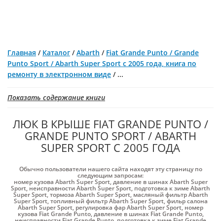
Главная
/
Каталог
/
Abarth
/
Fiat Grande Punto / Grande
Punto Sport / Abarth Super Sport с 2005 года, книга по
ремонту в электронном виде
/
...
Показать содержание книги
ЛЮК В КРЫШЕ FIAT GRANDE PUNTO /
GRANDE PUNTO SPORT / ABARTH
SUPER SPORT С 2005 ГОДА
Обычно пользователи нашего сайта находят эту страницу по
следующим запросам:
номер кузова Abarth Super Sport
,
давление в шинах Abarth Super
Sport
,
неисправности Abarth Super Sport
,
подготовка к зиме Abarth
Super Sport
,
тормоза Abarth Super Sport
,
масляный фильтр Abarth
Super Sport
,
топливный фильтр Abarth Super Sport
,
фильр салона
Abarth Super Sport
,
регулировка фар Abarth Super Sport
,
номер
кузова Fiat Grande Punto
,
давление в шинах Fiat Grande Punto
,
неисправности Fiat Grande Punto
,
подготовка к зиме Fiat Grande