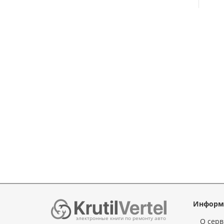
Информ
электронные книги по ремонту авто
О серв