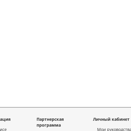
ация
Партнерская
Личный кабинет
программа
исе
Мои руководств