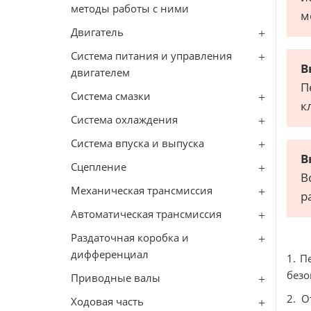
методы работы с ними
м
Двигатель
Система питания и управления
В
двигателем
П
Система смазки
к
Система охлаждения
Система впуска и выпуска
В
Сцепление
В
Механическая трансмиссия
р
Автоматическая трансмиссия
Раздаточная коробка и
дифференциал
1. П
безо
Приводные валы
2. О
Ходовая часть