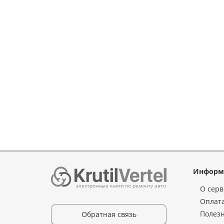
Информ
электронные книги по ремонту авто
О серв
Оплата
Полез
Обратная связь