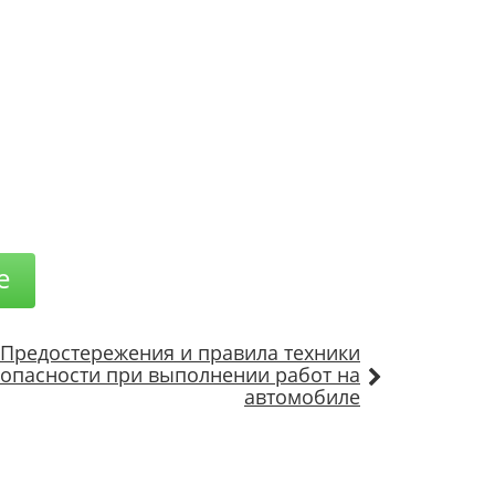
е
Предостережения и правила техники
опасности при выполнении работ на
автомобиле