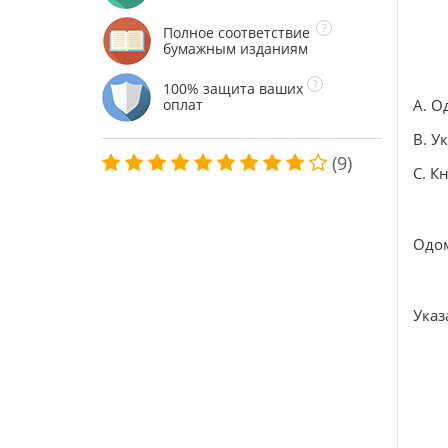
Полное соответствие
бумажным изданиям
100% защита ваших
оплат
А. О
В. У
(9)
С. К
Одом
Указ