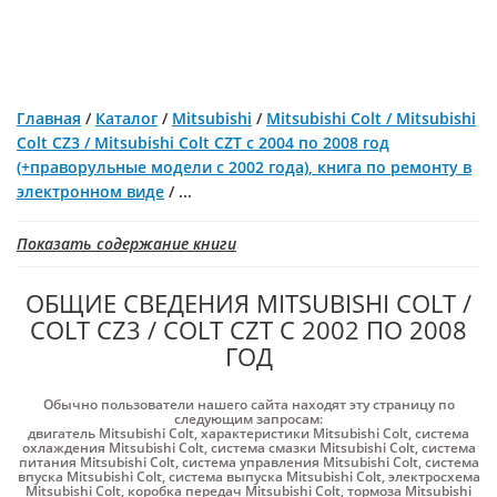
Главная
/
Каталог
/
Mitsubishi
/
Mitsubishi Colt / Mitsubishi
Colt CZ3 / Mitsubishi Colt CZT с 2004 по 2008 год
(+праворульные модели с 2002 года), книга по ремонту в
электронном виде
/
...
Показать содержание книги
ОБЩИЕ СВЕДЕНИЯ MITSUBISHI COLT /
COLT CZ3 / COLT CZT С 2002 ПО 2008
ГОД
Обычно пользователи нашего сайта находят эту страницу по
следующим запросам:
двигатель Mitsubishi Colt
,
характеристики Mitsubishi Colt
,
система
охлаждения Mitsubishi Colt
,
система смазки Mitsubishi Colt
,
система
питания Mitsubishi Colt
,
система управления Mitsubishi Colt
,
система
впуска Mitsubishi Colt
,
система выпуска Mitsubishi Colt
,
электросхема
Mitsubishi Colt
,
коробка передач Mitsubishi Colt
,
тормоза Mitsubishi