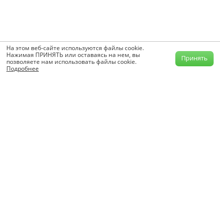
На этом веб-сайте используются файлы cookie.
Нажимая ПРИНЯТЬ или оставаясь на нем, вы
Принять
позволяете нам использовать файлы cookie.
Подробнее