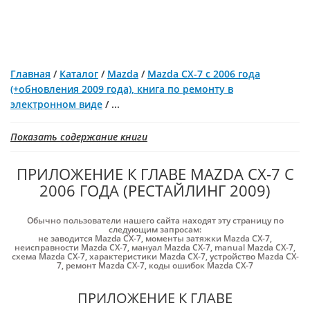
Главная
/
Каталог
/
Mazda
/
Mazda CX-7 с 2006 года
(+обновления 2009 года), книга по ремонту в
электронном виде
/
...
Показать содержание книги
ПРИЛОЖЕНИЕ К ГЛАВЕ MAZDA CX-7 С
2006 ГОДА (РЕСТАЙЛИНГ 2009)
Обычно пользователи нашего сайта находят эту страницу по
следующим запросам:
не заводится Mazda CX-7
,
моменты затяжки Mazda CX-7
,
неисправности Mazda CX-7
,
мануал Mazda CX-7
,
manual Mazda CX-7
,
схема Mazda CX-7
,
характеристики Mazda CX-7
,
устройство Mazda CX-
7
,
ремонт Mazda CX-7
,
коды ошибок Mazda CX-7
ПРИЛОЖЕНИЕ К ГЛАВЕ