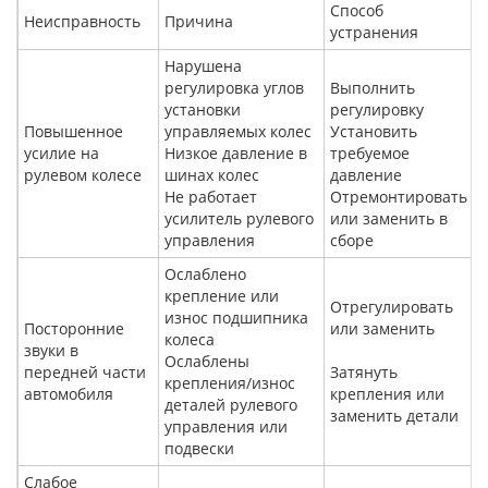
Способ
Неисправность
Причина
устранения
Нарушена
регулировка углов
Выполнить
установки
регулировку
Повышенное
управляемых колес
Установить
усилие на
Низкое давление в
требуемое
рулевом колесе
шинах колес
давление
Не работает
Отремонтировать
усилитель рулевого
или заменить в
управления
сборе
Ослаблено
крепление или
Отрегулировать
износ подшипника
Посторонние
или заменить
колеса
звуки в
Ослаблены
передней части
Затянуть
крепления/износ
автомобиля
крепления или
деталей рулевого
заменить детали
управления или
подвески
Слабое