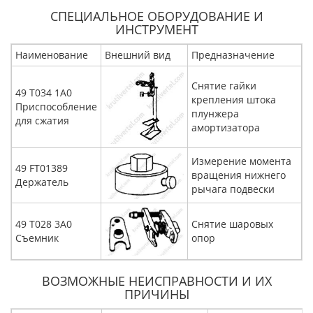
СПЕЦИАЛЬНОЕ ОБОРУДОВАНИЕ И
ИНСТРУМЕНТ
Наименование
Внешний вид
Предназначение
Снятие гайки
49 Т034 1А0
крепления штока
Приспособление
плунжера
для сжатия
амортизатора
Измерение момента
49 FT01389
вращения нижнего
Держатель
рычага подвески
49 Т028 3А0
Снятие шаровых
Съемник
опор
ВОЗМОЖНЫЕ НЕИСПРАВНОСТИ И ИХ
ПРИЧИНЫ