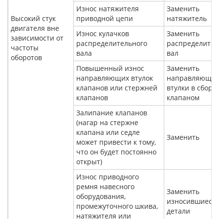
Износ натяжителя
Заменить
Высокий стук
приводной цепи
натяжитель
двигателя вне
Износ кулачков
Заменить
зависимости от
распределительного
распределите
частоты
вала
вал
оборотов
Повышенный износ
Заменить
направляющих втулок
направляющи
клапанов или стержней
втулки в сборе 
клапанов
клапаном
Залипание клапанов
(нагар на стержне
клапана или седле
Заменить
может привести к тому,
что он будет постоянно
открыт)
Износ приводного
ремня навесного
Заменить
оборудования,
износившиеся
промежуточного шкива,
детали
натяжителя или