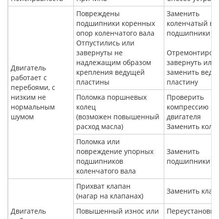
Повреждены
Заменить
подшипники коренных
коленчатый ва
опор коленчатого вала
подшипники
Отпустились или
завернуты не
Отремонтирова
надлежащим образом
завернуть или
Двигатель
крепления ведущей
заменить вед
работает с
пластины
пластину
перебоями, с
низким не
Поломка поршневых
Проверить
нормальным
колец
компрессию
шумом
(возможен повышенный
двигателя
расход масла)
Заменить коль
Поломка или
повреждение упорных
Заменить
подшипников
подшипники
коленчатого вала
Прихват клапан
Заменить клап
(нагар на клапанах)
Двигатель
Повышенный износ или
Переустановит