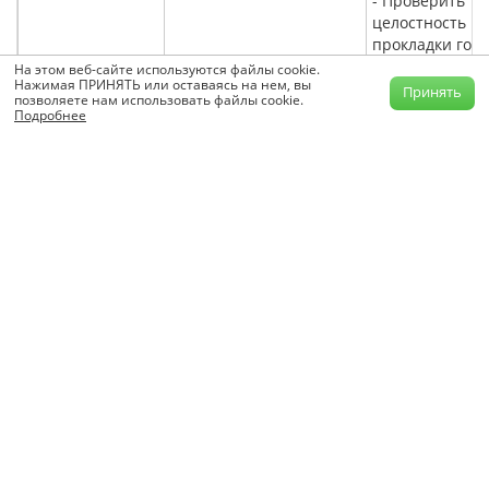
- Проверить
целостность
прокладки гол
блока цилиндр
На этом веб-сайте используются файлы cookie.
Нажимая ПРИНЯТЬ или оставаясь на нем, вы
при необходим
Принять
позволяете нам использовать файлы cookie.
Гидроблокировка
заменить
Подробнее
цилиндра
- Проверить
- охлаждающая
направляющи
жидкость в цилиндре
втулки клапано
колпачковые
- моторное масло в
уплотнители, 
цилиндре
необходимости
заменить
- топливо в цилиндре
- Вывернуть с
зажигания и
проверить их
техническое
состояние, при
необходимости
Коленчатый вал
заменить
двигателя не
проворачивается
Поломка приводной
цепи
Заменить цепь