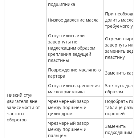
подшипника
При необходим
Низкое давление масла
долить масло д
требуемого ур
Отпустились или
Отремонтирова
завернуты не
завернуть или
надлежащим образом
заменить вед
крепления ведущей
пластину
пластины
Повреждение масляного
Заменить карт
картера
Отпустились крепления
Затянуть долж
маслоприемника
образом
Низкий стук
двигателя вне
Чрезмерный зазор
Подобрать по
зависимости от
между поршнем и
таблице разме
частоты
цилиндром
поршней
оборотов
Чрезмерный зазор
Заменить
между поршнем и
подходящим
пальцем