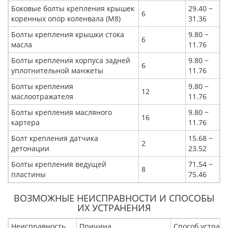
Боковые болты крепления крышек
29.40 ~
6
коренных опор коленвала (M8)
31.36
Болты крепления крышки стока
9.80 ~
6
масла
11.76
Болты крепления корпуса задней
9.80 ~
6
уплотнительной манжеты
11.76
Болты крепления
9.80 ~
12
маслоотражателя
11.76
Болты крепления масляного
9.80 ~
16
картера
11.76
Болт крепления датчика
15.68 ~
2
детонации
23.52
Болты крепления ведущей
71.54 ~
8
пластины
75.46
ВОЗМОЖНЫЕ НЕИСПРАВНОСТИ И СПОСОБЫ
ИХ УСТРАНЕНИЯ
Неисправность
Причина
Способ устран