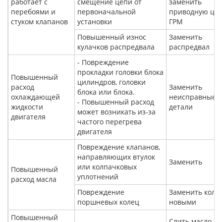
работает с
смещение цепи от
заменить
перебоями и
первоначальной
приводную це
стуком клапанов
установки
ГРМ
Повышенный износ
Заменить
кулачков распредвала
распредвал
- Повреждение
прокладки головки блока
Повышенный
цилиндров, головки
расход
Заменить
блока или блока.
охлаждающей
неисправные
- Повышенный расход
жидкости
детали
может возникать из-за
двигателя
частого перегрева
двигателя
Повреждение клапанов,
направляющих втулок
Заменить
или колпачковых
Повышенный
уплотнений
расход масла
Повреждение
Заменить коль
поршневых колец
новыми
Повышенный
Слить масло,