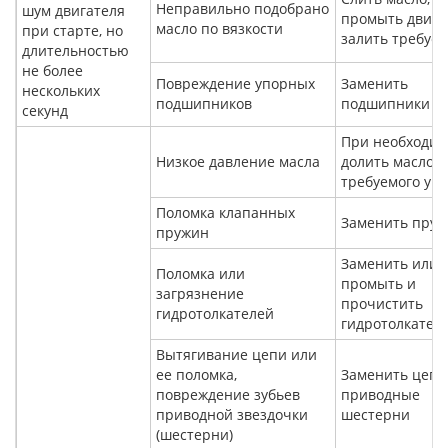
Неправильно подобрано
шум двигателя
промыть двига
масло по вязкости
при старте, но
залить требуе
длительностью
не более
Повреждение упорных
Заменить
нескольких
подшипников
подшипники
секунд
При необходим
Низкое давление масла
долить масло д
требуемого ур
Поломка клапанных
Заменить пру
пружин
Заменить или
Поломка или
промыть и
загрязнение
прочистить
гидротолкателей
гидротолкател
Вытягивание цепи или
ее поломка,
Заменить цепь
повреждение зубьев
приводные
приводной звездочки
шестерни
(шестерни)