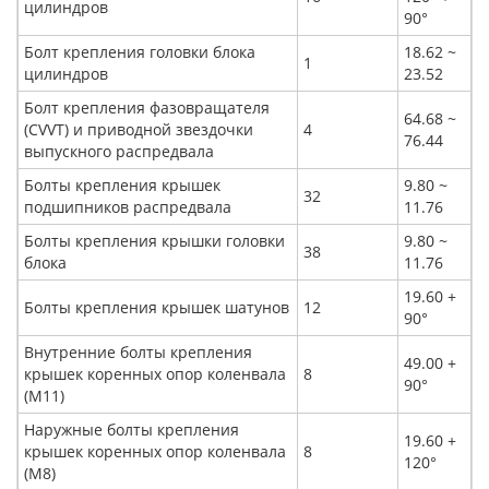
цилиндров
90°
Болт крепления головки блока
18.62 ~
1
цилиндров
23.52
Болт крепления фазовращателя
64.68 ~
(CVVT) и приводной звездочки
4
76.44
выпускного распредвала
Болты крепления крышек
9.80 ~
32
подшипников распредвала
11.76
Болты крепления крышки головки
9.80 ~
38
блока
11.76
19.60 +
Болты крепления крышек шатунов
12
90°
Внутренние болты крепления
49.00 +
крышек коренных опор коленвала
8
90°
(M11)
Наружные болты крепления
19.60 +
крышек коренных опор коленвала
8
120°
(M8)