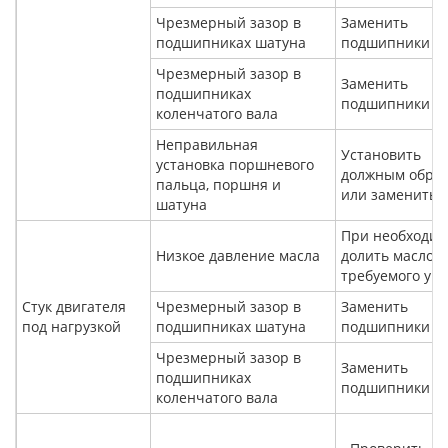
Чрезмерный зазор в
Заменить
подшипниках шатуна
подшипники
Чрезмерный зазор в
Заменить
подшипниках
подшипники
коленчатого вала
Неправильная
Установить
установка поршневого
должным обра
пальца, поршня и
или заменить
шатуна
При необходим
Низкое давление масла
долить масло д
требуемого ур
Стук двигателя
Чрезмерный зазор в
Заменить
под нагрузкой
подшипниках шатуна
подшипники
Чрезмерный зазор в
Заменить
подшипниках
подшипники
коленчатого вала