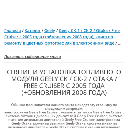
Главная
/
Каталог
/
Geely
/
Geely CK-1 / CK-2 / Otaka / Free
Cruiser с 2005 года (+обновления 2008 года), книга по
ремонту в цветных фотографиях в электронном виде
/
...
Показать содержание книги
СНЯТИЕ И УСТАНОВКА ТОПЛИВНОГО
МОДУЛЯ GEELY CK / CK-2 / OTAKA /
FREE CRUISER С 2005 ГОДА
(+ОБНОВЛЕНИЯ 2008 ГОДА)
Обычно пользователи нашего сайта находят эту страницу по
следующим запросам:
электросхема Geely Free Cruiser
,
моменты затяжки Geely Free Cruiser
,
система питания дизельных двигателей Geely Free Cruiser
,
система
питания дизельных двигателей Geely Free Cruiser
,
электросхема
Geely Otaka
,
моменты затяжки Geely Otaka
,
система питания
дизельных двигателей Geely Otaka
,
система питания дизельных