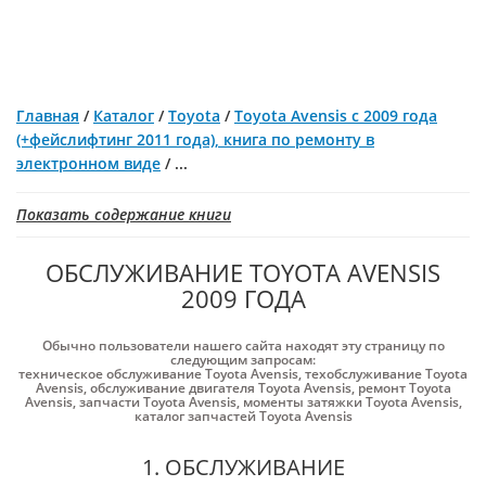
Главная
/
Каталог
/
Toyota
/
Toyota Avensis с 2009 года
(+фейслифтинг 2011 года), книга по ремонту в
электронном виде
/
...
Показать содержание книги
ОБСЛУЖИВАНИЕ TOYOTA AVENSIS
2009 ГОДА
Обычно пользователи нашего сайта находят эту страницу по
следующим запросам:
техническое обслуживание Toyota Avensis
,
техобслуживание Toyota
Avensis
,
обслуживание двигателя Toyota Avensis
,
ремонт Toyota
Avensis
,
запчасти Toyota Avensis
,
моменты затяжки Toyota Avensis
,
каталог запчастей Toyota Avensis
1. ОБСЛУЖИВАНИЕ