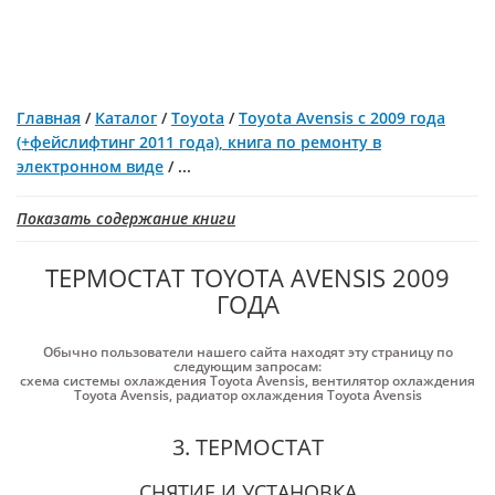
Главная
/
Каталог
/
Toyota
/
Toyota Avensis с 2009 года
(+фейслифтинг 2011 года), книга по ремонту в
электронном виде
/
...
Показать содержание книги
ТЕРМОСТАТ TOYOTA AVENSIS 2009
ГОДА
Обычно пользователи нашего сайта находят эту страницу по
следующим запросам:
схема системы охлаждения Toyota Avensis
,
вентилятор охлаждения
Toyota Avensis
,
радиатор охлаждения Toyota Avensis
3. ТЕРМОСТАТ
СНЯТИЕ И УСТАНОВКА