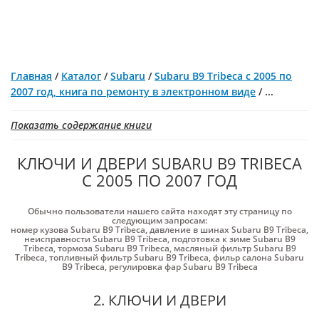
Главная
/
Каталог
/
Subaru
/
Subaru B9 Tribeca с 2005 по
2007 год, книга по ремонту в электронном виде
/
...
Показать содержание книги
КЛЮЧИ И ДВЕРИ SUBARU B9 TRIBECA
С 2005 ПО 2007 ГОД
Обычно пользователи нашего сайта находят эту страницу по
следующим запросам:
номер кузова Subaru B9 Tribeca
,
давление в шинах Subaru B9 Tribeca
,
неисправности Subaru B9 Tribeca
,
подготовка к зиме Subaru B9
Tribeca
,
тормоза Subaru B9 Tribeca
,
масляный фильтр Subaru B9
Tribeca
,
топливный фильтр Subaru B9 Tribeca
,
фильр салона Subaru
B9 Tribeca
,
регулировка фар Subaru B9 Tribeca
2. КЛЮЧИ И ДВЕРИ