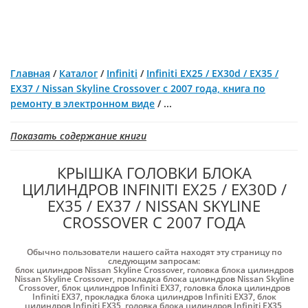
Главная
/
Каталог
/
Infiniti
/
Infiniti EX25 / EX30d / EX35 /
EX37 / Nissan Skyline Crossover с 2007 года, книга по
ремонту в электронном виде
/
...
Показать содержание книги
КРЫШКА ГОЛОВКИ БЛОКА
ЦИЛИНДРОВ INFINITI EX25 / EX30D /
EX35 / EX37 / NISSAN SKYLINE
CROSSOVER С 2007 ГОДА
Обычно пользователи нашего сайта находят эту страницу по
следующим запросам:
блок цилиндров Nissan Skyline Crossover
,
головка блока цилиндров
Nissan Skyline Crossover
,
прокладка блока цилиндров Nissan Skyline
Crossover
,
блок цилиндров Infiniti EX37
,
головка блока цилиндров
Infiniti EX37
,
прокладка блока цилиндров Infiniti EX37
,
блок
цилиндров Infiniti EX35
,
головка блока цилиндров Infiniti EX35
,