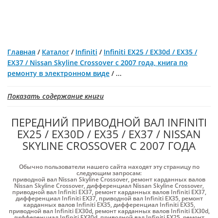
Главная
/
Каталог
/
Infiniti
/
Infiniti EX25 / EX30d / EX35 /
EX37 / Nissan Skyline Crossover с 2007 года, книга по
ремонту в электронном виде
/
...
Показать содержание книги
ПЕРЕДНИЙ ПРИВОДНОЙ ВАЛ INFINITI
EX25 / EX30D / EX35 / EX37 / NISSAN
SKYLINE CROSSOVER С 2007 ГОДА
Обычно пользователи нашего сайта находят эту страницу по
следующим запросам:
приводной вал Nissan Skyline Crossover
,
ремонт карданных валов
Nissan Skyline Crossover
,
дифференциал Nissan Skyline Crossover
,
приводной вал Infiniti EX37
,
ремонт карданных валов Infiniti EX37
,
дифференциал Infiniti EX37
,
приводной вал Infiniti EX35
,
ремонт
карданных валов Infiniti EX35
,
дифференциал Infiniti EX35
,
приводной вал Infiniti EX30d
,
ремонт карданных валов Infiniti EX30d
,
дифференциал Infiniti EX30d
,
приводной вал Infiniti EX25
,
ремонт