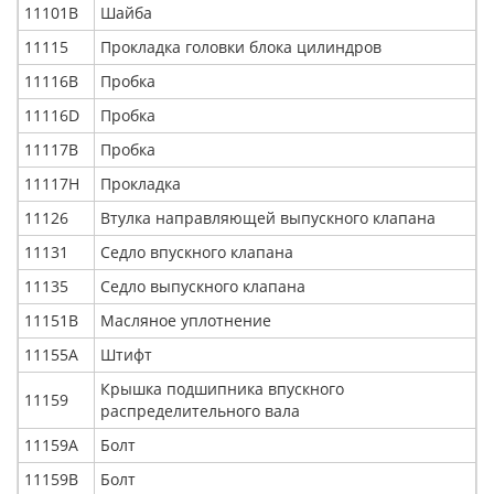
11101В
Шайба
11115
Прокладка головки блока цилиндров
11116В
Пробка
11116D
Пробка
11117В
Пробка
11117Н
Прокладка
11126
Втулка направляющей выпускного клапана
11131
Седло впускного клапана
11135
Седло выпускного клапана
11151В
Масляное уплотнение
11155А
Штифт
Крышка подшипника впускного
11159
распределительного вала
11159А
Болт
11159В
Болт