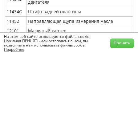
двигателя
11434G
Штифт задней пластины
11452
Направляющая щупа измерения масла
12101
Масляный картер
На этом веб-сайте используются файлы cookie.
12101А
Пробка слива масла
Нажимая ПРИНЯТЬ или оставаясь на нем, вы
Принять
позволяете нам использовать файлы cookie.
Подробнее
12101В
Прокладка пробки слива масла
Уплотнительное кольцо щупа для измерения
15100В
масла
15301
Щуп для измерения уровня масла
83530
Датчик давления масла
89615
Датчик детонации
89615А
Болт