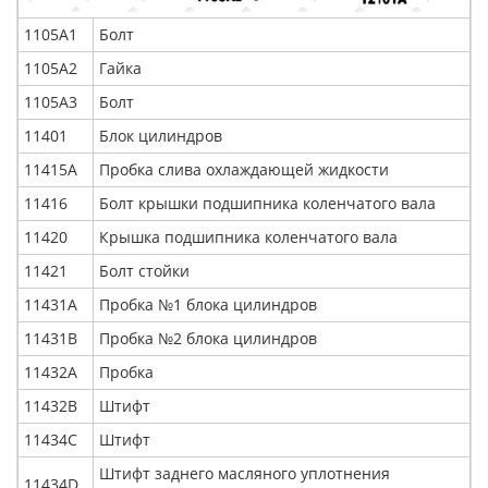
1105А1
Болт
1105А2
Гайка
1105А3
Болт
11401
Блок цилиндров
11415А
Пробка слива охлаждающей жидкости
11416
Болт крышки подшипника коленчатого вала
11420
Крышка подшипника коленчатого вала
11421
Болт стойки
11431А
Пробка №1 блока цилиндров
11431В
Пробка №2 блока цилиндров
11432А
Пробка
11432В
Штифт
11434С
Штифт
Штифт заднего масляного уплотнения
11434D