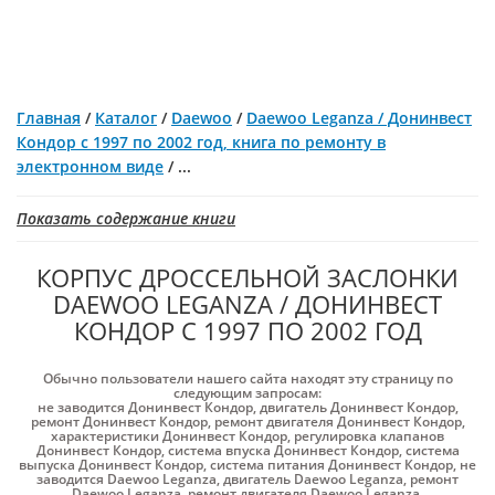
Главная
/
Каталог
/
Daewoo
/
Daewoo Leganza / Донинвест
Кондор с 1997 по 2002 год, книга по ремонту в
электронном виде
/
...
Показать содержание книги
КОРПУС ДРОССЕЛЬНОЙ ЗАСЛОНКИ
DAEWOO LEGANZA / ДОНИНВЕСТ
КОНДОР С 1997 ПО 2002 ГОД
Обычно пользователи нашего сайта находят эту страницу по
следующим запросам:
не заводится Донинвест Кондор
,
двигатель Донинвест Кондор
,
ремонт Донинвест Кондор
,
ремонт двигателя Донинвест Кондор
,
характеристики Донинвест Кондор
,
регулировка клапанов
Донинвест Кондор
,
система впуска Донинвест Кондор
,
система
выпуска Донинвест Кондор
,
система питания Донинвест Кондор
,
не
заводится Daewoo Leganza
,
двигатель Daewoo Leganza
,
ремонт
Daewoo Leganza
,
ремонт двигателя Daewoo Leganza
,