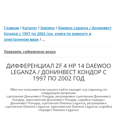
Главная
/
Каталог
/
Daewoo
/
Daewoo Leganza / Донинвест
Кондор с 1997 по 2002 год, книга по ремонту в
электронном виде
/
...
Показать содержание книги
ДИФФЕРЕНЦИАЛ ZF 4 HP 14 DAEWOO
LEGANZA / ДОНИНВЕСТ КОНДОР С
1997 ПО 2002 ГОД
Обычно пользователи нашего сайта находят эту страницу по
следующим запросам:
сцепление Донинвест Кондор
,
регулировка сцепления Донинвест
Кондор
,
трансмиссия Донинвест Кондор
,
коробка передач
Донинвест Кондор
,
сцепление Daewoo Leganza
,
регулировка
сцепления Daewoo Leganza
,
трансмиссия Daewoo Leganza
,
коробка
передач Daewoo Leganza