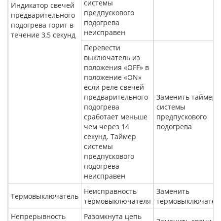
системы
Индикатор свечей
предпускового
предварительного
подогрева
подогрева горит в
неисправен
течение 3,5 секунд
Перевести
выключатель из
положения «OFF» в
положение «ON»
если реле свечей
предварительного
Заменить таймер
подогрева
системы
сработает меньше
предпускового
чем через 14
подогрева
секунд. Таймер
системы
предпускового
подогрева
неисправен
Неисправность
Заменить
Термовыключатель
термовыключателя
термовыключател
Непрерывность
Разомкнута цепь