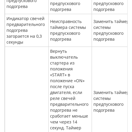
предпускового
предпускового
предпускового
подогрева
подогрева
подогрева
Индикатор свечей
Неисправность
Заменить таймер
предварительного
таймера системы
системы
подогрева
предпускового
предпускового
загорается на 0,3
подогрева
подогрева
секунды
Вернуть
выключатель
стартера из
положения
«START» в
положение «ON»
после пуска
двигателя, если
Заменить таймер
реле свечей
системы
предварительного
предпускового
подогрева не
подогрева
сработает меньше
чем через 14
секунд. Таймер