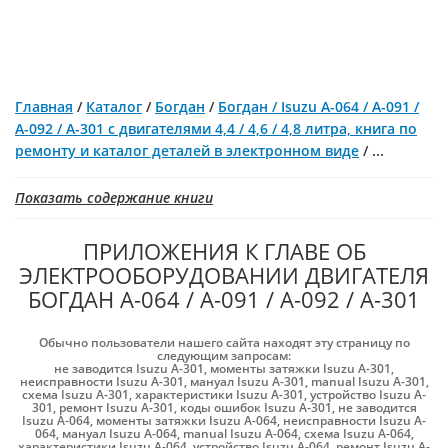
Главная
/
Каталог
/
Богдан
/
Богдан / Isuzu A-064 / A-091 /
A-092 / A-301 c двигателями 4,4 / 4,6 / 4,8 литра, книга по
ремонту и каталог деталей в электронном виде
/
...
Показать содержание книги
ПРИЛОЖЕНИЯ К ГЛАВЕ ОБ
ЭЛЕКТРООБОРУДОВАНИИ ДВИГАТЕЛЯ
БОГДАН A-064 / A-091 / A-092 / A-301
Обычно пользователи нашего сайта находят эту страницу по
следующим запросам:
не заводится Isuzu A-301
,
моменты затяжки Isuzu A-301
,
неисправности Isuzu A-301
,
мануал Isuzu A-301
,
manual Isuzu A-301
,
схема Isuzu A-301
,
характеристики Isuzu A-301
,
устройство Isuzu A-
301
,
ремонт Isuzu A-301
,
коды ошибок Isuzu A-301
,
не заводится
Isuzu A-064
,
моменты затяжки Isuzu A-064
,
неисправности Isuzu A-
064
,
мануал Isuzu A-064
,
manual Isuzu A-064
,
схема Isuzu A-064
,
характеристики Isuzu A-064
,
устройство Isuzu A-064
,
ремонт Isuzu A-