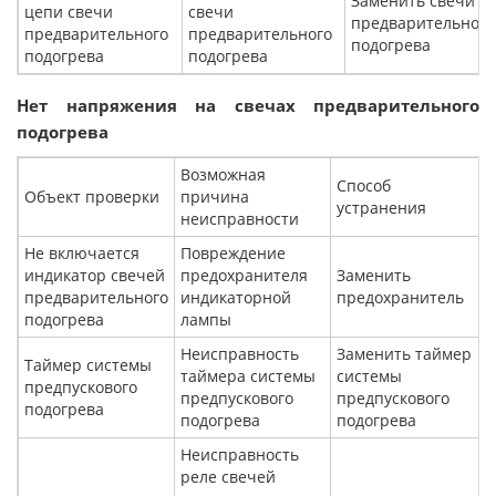
Заменить свечи
цепи свечи
свечи
предварительного
предварительного
предварительного
подогрева
подогрева
подогрева
Нет напряжения на свечах предварительного
подогрева
Возможная
Способ
Объект проверки
причина
устранения
неисправности
Не включается
Повреждение
индикатор свечей
предохранителя
Заменить
предварительного
индикаторной
предохранитель
подогрева
лампы
Неисправность
Заменить таймер
Таймер системы
таймера системы
системы
предпускового
предпускового
предпускового
подогрева
подогрева
подогрева
Неисправность
реле свечей