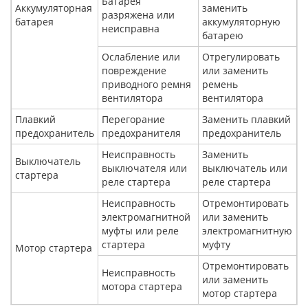
Батарея
Аккумуляторная
заменить
разряжена или
батарея
аккумуляторную
неисправна
батарею
Ослабление или
Отрегулировать
повреждение
или заменить
приводного ремня
ремень
вентилятора
вентилятора
Плавкий
Перегорание
Заменить плавкий
предохранитель
предохранителя
предохранитель
Неисправность
Заменить
Выключатель
выключателя или
выключатель или
стартера
реле стартера
реле стартера
Неисправность
Отремонтировать
электромагнитной
или заменить
муфты или реле
электромагнитную
стартера
муфту
Мотор стартера
Отремонтировать
Неисправность
или заменить
мотора стартера
мотор стартера