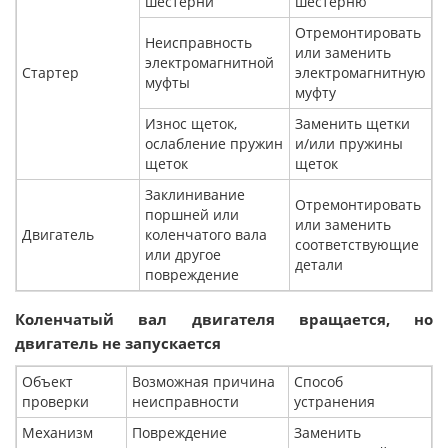
шестерни
шестерню
Отремонтировать
Неисправность
или заменить
электромагнитной
Стартер
электромагнитную
муфты
муфту
Износ щеток,
Заменить щетки
ослабление пружин
и/или пружины
щеток
щеток
Заклинивание
Отремонтировать
поршней или
или заменить
Двигатель
коленчатого вала
соответствующие
или другое
детали
повреждение
Коленчатый вал двигателя вращается, но
двигатель не запускается
Объект
Возможная причина
Способ
проверки
неисправности
устранения
Механизм
Повреждение
Заменить