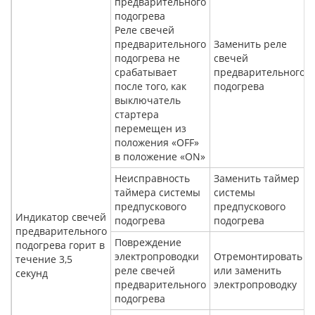
предварительного
подогрева
Реле свечей
предварительного
Заменить реле
подогрева не
свечей
срабатывает
предварительного
после того, как
подогрева
выключатель
стартера
перемещен из
положения «OFF»
в положение «ON»
Неисправность
Заменить таймер
таймера системы
системы
предпускового
предпускового
Индикатор свечей
подогрева
подогрева
предварительного
Повреждение
подогрева горит в
электропроводки
Отремонтировать
течение 3,5
реле свечей
или заменить
секунд
предварительного
электропроводку
подогрева