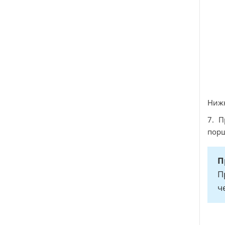
Нижн
7. 
порш
П
П
ч