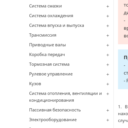
т
Система смазки
д
Система охлаждения
-
Система впуска и выпуска
в
Трансмиссия
в
Приводные валы
Коробка передач
П
Тормозная система
-
с
Рулевое управление
-
Кузов
Система отопления, вентиляции и
кондиционирования
1. 
Пассивная безопасность
нахо
Электрооборудование
случ