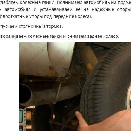
слабляем колесные гайки. Поднимаем автомобиль на под
ть автомобиля и устанавливаем ее на надежные опоры 
ивооткатные упоры под передние колеса).
тпускаем стояночный тормоз.
творачиваем колесные гайки и снимаем заднее колесо.