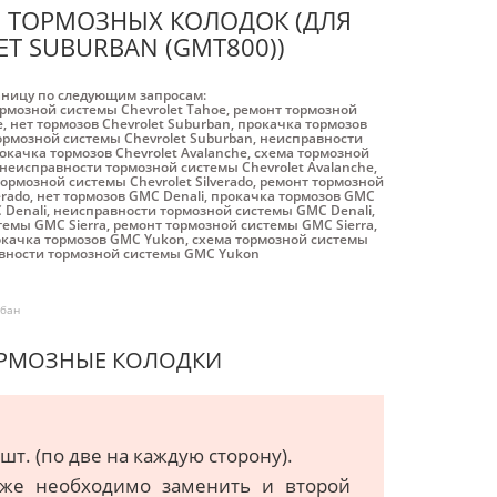
И ТОРМОЗНЫХ КОЛОДОК (ДЛЯ
T SUBURBAN (GMT800))
аницу по следующим запросам:
рмозной системы Chevrolet Tahoe
,
ремонт тормозной
e
,
нет тормозов Chevrolet Suburban
,
прокачка тормозов
ормозной системы Chevrolet Suburban
,
неисправности
окачка тормозов Chevrolet Avalanche
,
схема тормозной
неисправности тормозной системы Chevrolet Avalanche
,
ормозной системы Chevrolet Silverado
,
ремонт тормозной
erado
,
нет тормозов GMC Denali
,
прокачка тормозов GMC
 Denali
,
неисправности тормозной системы GMC Denali
,
темы GMC Sierra
,
ремонт тормозной системы GMC Sierra
,
качка тормозов GMC Yukon
,
схема тормозной системы
вности тормозной системы GMC Yukon
бан
ОРМОЗНЫЕ КОЛОДКИ
т. (по две на каждую сторону).
кже необходимо заменить и второй