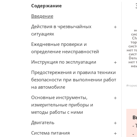
Содержание
Введение
Действия в чрезвычайных
н
ситуациях
си
Ch
тор
Ежедневные проверки и
сист
нет т
определение неисправностей
сист
Dena
Инструкция по эксплуатации
нет 
неи
Предостережения и правила техники
безопасности при выполнении работ
#тормо
на автомобиле
Основные инструменты,
измерительные приборы и
методы работы с ними
В
Двигатель
-
Система питания
-