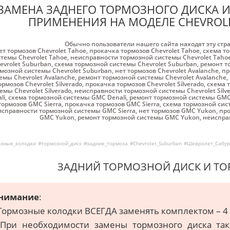
ЗАМЕНА ЗАДНЕГО ТОРМОЗНОГО ДИСКА 
ПРИМЕНЕНИЯ НА МОДЕЛЕ CHEVROLE
Обычно пользователи нашего сайта находят эту стр
ет тормозов Chevrolet Tahoe
,
прокачка тормозов Chevrolet Tahoe
,
схема то
стемы Chevrolet Tahoe
,
неисправности тормозной системы Chevrolet Taho
evrolet Suburban
,
схема тормозной системы Chevrolet Suburban
,
ремонт т
мозной системы Chevrolet Suburban
,
нет тормозов Chevrolet Avalanche
,
пр
емы Chevrolet Avalanche
,
ремонт тормозной системы Chevrolet Avalanche
,
ормозов Chevrolet Silverado
,
прокачка тормозов Chevrolet Silverado
,
схема т
емы Chevrolet Silverado
,
неисправности тормозной системы Chevrolet Silv
li
,
схема тормозной системы GMC Denali
,
ремонт тормозной системы GMC
тормозов GMC Sierra
,
прокачка тормозов GMC Sierra
,
схема тормозной сис
справности тормозной системы GMC Sierra
,
нет тормозов GMC Yukon
,
про
GMC Yukon
,
ремонт тормозной системы GMC Yukon
,
неиспра
зные_колодки
#тормозной_диск
#задние_тормоза
#Chevrolet_Suburban
#Шевролет_Сабур
ЗАДНИЙ ТОРМОЗНОЙ ДИСК И Т
нимание
:
 Тормозные колодки ВСЕГДА заменять комплектом – 4 ш
 При необходимости замены тормозного диска та