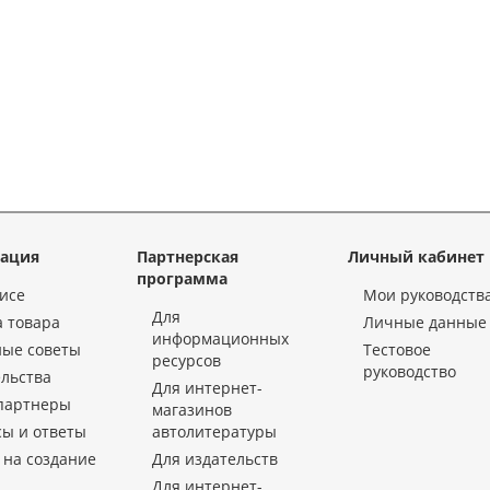
ация
Партнерская
Личный кабинет
программа
исе
Мои руководств
Для
 товара
Личные данные
информационных
ные советы
Тестовое
ресурсов
руководство
льства
Для интернет-
партнеры
магазинов
ы и ответы
автолитературы
 на создание
Для издательств
Для интернет-