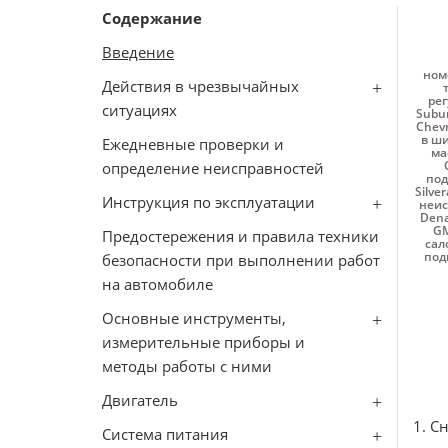
Содержание
Введение
ном
Действия в чрезвычайных
рег
ситуациях
Subu
Chev
в ши
Ежедневные проверки и
ма
определение неисправностей
под
Silve
Инструкция по эксплуатации
неис
Dena
GM
Предостережения и правила техники
сал
под
безопасности при выполнении работ
на автомобиле
Основные инструменты,
измерительные приборы и
методы работы с ними
Двигатель
1. С
Система питания