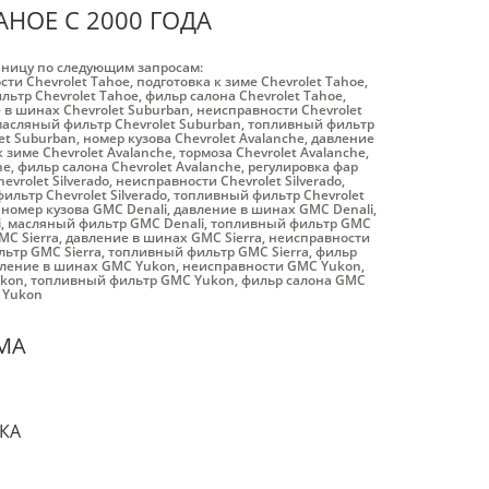
HOE С 2000 ГОДА
аницу по следующим запросам:
ти Chevrolet Tahoe
,
подготовка к зиме Chevrolet Tahoe
,
ьтр Chevrolet Tahoe
,
фильр салона Chevrolet Tahoe
,
 в шинах Chevrolet Suburban
,
неисправности Chevrolet
асляный фильтр Chevrolet Suburban
,
топливный фильтр
et Suburban
,
номер кузова Chevrolet Avalanche
,
давление
к зиме Chevrolet Avalanche
,
тормоза Chevrolet Avalanche
,
he
,
фильр салона Chevrolet Avalanche
,
регулировка фар
vrolet Silverado
,
неисправности Chevrolet Silverado
,
льтр Chevrolet Silverado
,
топливный фильтр Chevrolet
,
номер кузова GMC Denali
,
давление в шинах GMC Denali
,
i
,
масляный фильтр GMC Denali
,
топливный фильтр GMC
MC Sierra
,
давление в шинах GMC Sierra
,
неисправности
ьтр GMC Sierra
,
топливный фильтр GMC Sierra
,
фильр
ление в шинах GMC Yukon
,
неисправности GMC Yukon
,
ukon
,
топливный фильтр GMC Yukon
,
фильр салона GMC
 Yukon
МА
КА