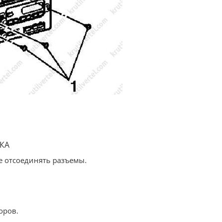
КА
е отсоединять разъемы.
оров.