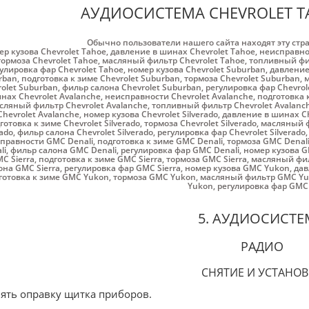
АУДИОСИСТЕМА CHEVROLET TA
Обычно пользователи нашего сайта находят эту стр
ер кузова Chevrolet Tahoe
,
давление в шинах Chevrolet Tahoe
,
неисправнос
тормоза Chevrolet Tahoe
,
масляный фильтр Chevrolet Tahoe
,
топливный фил
улировка фар Chevrolet Tahoe
,
номер кузова Chevrolet Suburban
,
давление
rban
,
подготовка к зиме Chevrolet Suburban
,
тормоза Chevrolet Suburban
,
м
rolet Suburban
,
фильр салона Chevrolet Suburban
,
регулировка фар Chevrol
нах Chevrolet Avalanche
,
неисправности Chevrolet Avalanche
,
подготовка 
сляный фильтр Chevrolet Avalanche
,
топливный фильтр Chevrolet Avalanc
Chevrolet Avalanche
,
номер кузова Chevrolet Silverado
,
давление в шинах Che
готовка к зиме Chevrolet Silverado
,
тормоза Chevrolet Silverado
,
масляный фи
rado
,
фильр салона Chevrolet Silverado
,
регулировка фар Chevrolet Silverado
правности GMC Denali
,
подготовка к зиме GMC Denali
,
тормоза GMC Denal
li
,
фильр салона GMC Denali
,
регулировка фар GMC Denali
,
номер кузова G
C Sierra
,
подготовка к зиме GMC Sierra
,
тормоза GMC Sierra
,
масляный фил
она GMC Sierra
,
регулировка фар GMC Sierra
,
номер кузова GMC Yukon
,
дав
готовка к зиме GMC Yukon
,
тормоза GMC Yukon
,
масляный фильтр GMC Y
Yukon
,
регулировка фар GMC
5. АУДИОСИСТЕ
РАДИО
СНЯТИЕ И УСТАНОВ
нять оправку щитка приборов.