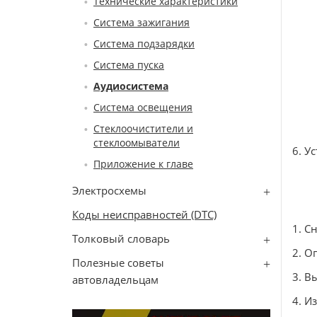
Технические характеристики
Система зажигания
Система подзарядки
Система пуска
Аудиосистема
Система освещения
Стеклоочистители и
стеклоомыватели
6. У
Приложение к главе
Электросхемы
Коды неисправностей (DTC)
1. С
Толковый словарь
2. О
Полезные советы
3. В
автовладельцам
4. И