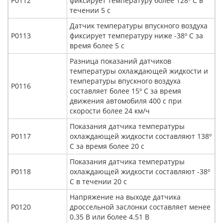
Р0112
фиксирует температуру более 128º С в
течении 5 с
Датчик температуры впускного воздуха
Р0113
фиксирует температуру ниже -38º С за
время более 5 с
Разница показаний датчиков
температуры охлаждающей жидкости и
температуры впускного воздуха
Р0116
составляет более 15º С за время
движения автомобиля 400 с при
скорости более 24 км/ч
Показания датчика температуры
Р0117
охлаждающей жидкости составляют 138º
С за время более 20 с
Показания датчика температуры
Р0118
охлаждающей жидкости составляют -38º
С в течении 20 с
Напряжение на выходе датчика
Р0120
дроссельной заслонки составляет менее
0.35 В или более 4.51 В