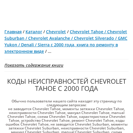
Главная
/
Каталог
/
Chevrolet
/
Chevrolet Tahoe / Chevrolet
Suburban / Chevrolet Avalanche / Chevrolet Silverado / GMC
Yukon / Denali / Sierra с 2000 года, книга по ремонту в
электронном виде
/
...
Показать содержание книги
КОДЫ НЕИСПРАВНОСТЕЙ CHEVROLET
TAHOE С 2000 ГОДА
Обычно пользователи нашего сайта находят эту страницу по
следующим запросам:
не заводится Chevrolet Tahoe
,
моменты затяжки Chevrolet Tahoe
,
неисправности Chevrolet Tahoe
,
мануал Chevrolet Tahoe
,
manual
Chevrolet Tahoe
,
схема Chevrolet Tahoe
,
характеристики Chevrolet
Tahoe
,
устройство Chevrolet Tahoe
,
ремонт Chevrolet Tahoe
,
коды
ошибок Chevrolet Tahoe
,
не заводится Chevrolet Suburban
,
моменты
затяжки Chevrolet Suburban
,
неисправности Chevrolet Suburban
,
мануал Chevrolet Suburban
,
manual Chevrolet Suburban
,
схема