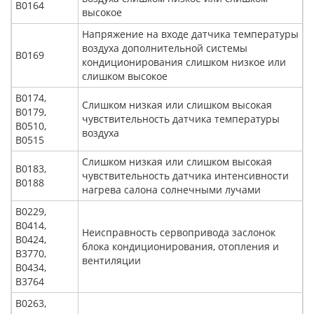
В0164
высокое
Напряжение на входе датчика температуры
воздуха дополнительной системы
В0169
кондиционирования слишком низкое или
слишком высокое
В0174,
Слишком низкая или слишком высокая
В0179,
чувствительность датчика температуры
В0510,
воздуха
В0515
Слишком низкая или слишком высокая
В0183,
чувствительность датчика интенсивности
В0188
нагрева салона солнечными лучами
В0229,
В0414,
Неисправность сервопривода заслонок
В0424,
блока кондиционирования, отопления и
В3770,
вентиляции
В0434,
В3764
В0263,