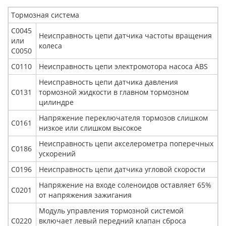
Тормозная система
С0045
Неисправность цепи датчика частоты вращения
или
колеса
С0050
С0110
Неисправность цепи электромотора насоса ABS
Неисправность цепи датчика давления
С0131
тормозной жидкости в главном тормозном
цилиндре
Напряжение переключателя тормозов слишком
С0161
низкое или слишком высокое
Неисправность цепи акселерометра поперечных
С0186
ускорений
С0196
Неисправность цепи датчика угловой скорости
Напряжение на входе соленоидов оставляет 65%
С0201
от напряжения зажигания
Модуль управления тормозной системой
С0220
включает левый передний клапан сброса