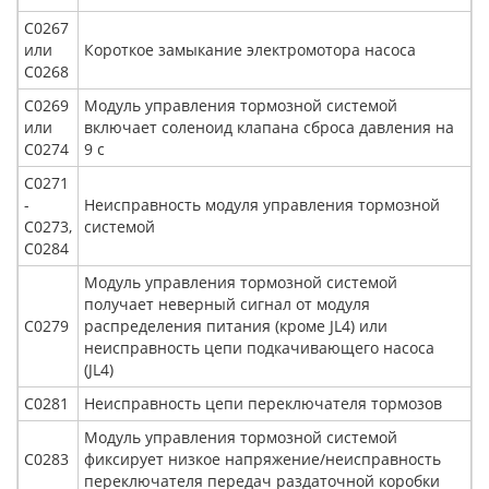
С0267
или
Короткое замыкание электромотора насоса
С0268
С0269
Модуль управления тормозной системой
или
включает соленоид клапана сброса давления на
С0274
9 с
С0271
-
Неисправность модуля управления тормозной
С0273,
системой
С0284
Модуль управления тормозной системой
получает неверный сигнал от модуля
С0279
распределения питания (кроме JL4) или
неисправность цепи подкачивающего насоса
(JL4)
С0281
Неисправность цепи переключателя тормозов
Модуль управления тормозной системой
С0283
фиксирует низкое напряжение/неисправность
переключателя передач раздаточной коробки