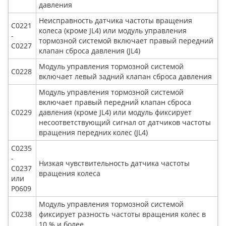
давления
Неисправность датчика частоты вращения
С0221
колеса (кроме JL4) или модуль управления
-
тормозной системой включает правый передний
С0227
клапан сброса давления (JL4)
Модуль управления тормозной системой
С0228
включает левый задний клапан сброса давления
Модуль управления тормозной системой
включает правый передний клапан сброса
С0229
давления (кроме JL4) или модуль фиксирует
несоответствующий сигнал от датчиков частоты
вращения передних колес (JL4)
С0235
-
Низкая чувствительность датчика частоты
С0237
вращения колеса
или
Р0609
Модуль управления тормозной системой
С0238
фиксирует разность частоты вращения колес в
10 % и более