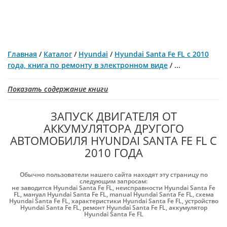
Главная
/
Каталог
/
Hyundai
/
Hyundai Santa Fe FL с 2010
года, книга по ремонту в электронном виде
/
...
Показать содержание книги
ЗАПУСК ДВИГАТЕЛЯ ОТ
АККУМУЛЯТОРА ДРУГОГО
АВТОМОБИЛЯ HYUNDAI SANTA FE FL С
2010 ГОДА
Обычно пользователи нашего сайта находят эту страницу по
следующим запросам:
не заводится Hyundai Santa Fe FL
,
неисправности Hyundai Santa Fe
FL
,
мануал Hyundai Santa Fe FL
,
manual Hyundai Santa Fe FL
,
схема
Hyundai Santa Fe FL
,
характеристики Hyundai Santa Fe FL
,
устройство
Hyundai Santa Fe FL
,
ремонт Hyundai Santa Fe FL
,
аккумулятор
Hyundai Santa Fe FL