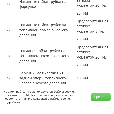
затяжка
Накидные гайки трубки на
(1)
моментом 20 Н∙м
форсунке
25 Н∙м
Предварительная
Накидные гайки трубок на
затяжка
(2)
топливной рампе высокого
моментом 5 Н∙м
давления
25 Н∙м
Предварительная
Накидная гайка трубки на
затяжка
(3)
топливном насосе высокого
моментом 20 Н∙м
давления
25 Н∙м
Верхний болт крепления
(4)
задней опоры топливного
10 Н∙м
насоса высокого давления
Крепежный болт задней
На этом веб-сайте используются файлы cookie.
Нажимая ПРИНЯТЬ или оставаясь на нем, вы
(5)
опоры топливного насоса
10 Н∙м
Принять
позволяете нам использовать файлы cookie.
высокого давления
Подробнее
Предварительная