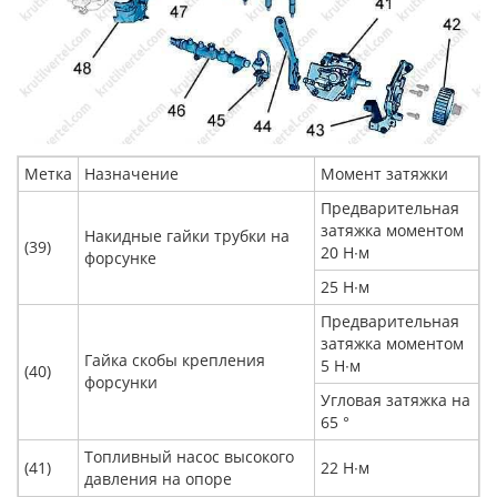
Метка
Назначение
Момент затяжки
Предварительная
затяжка моментом
Накидные гайки трубки на
(39)
20 Н∙м
форсунке
25 Н∙м
Предварительная
затяжка моментом
Гайка скобы крепления
5 Н∙м
(40)
форсунки
Угловая затяжка на
65 °
Топливный насос высокого
(41)
22 Н∙м
давления на опоре