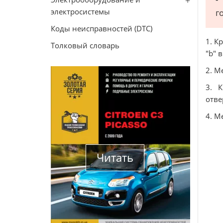
электросистемы
г
Коды неисправностей (DTC)
1. К
Толковый словарь
"b" 
2. М
3. 
отве
4. М
Читать