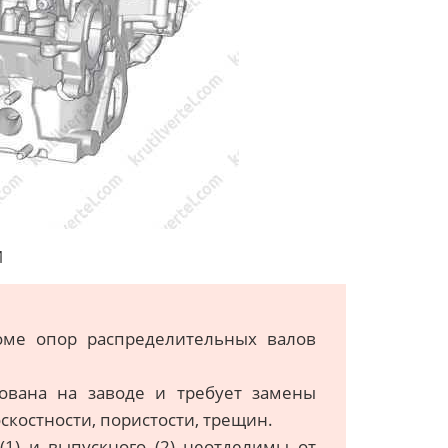
И
роме опор распределительных валов
ована на заводе и требует замены
скостности, пористости, трещин.
(1) и выпускного (2) неотделимы от