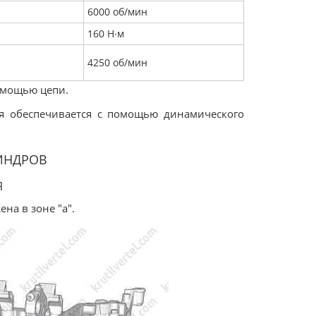
6000 об/мин
160 Н∙м
4250 об/мин
омощью цепи.
я обеспечивается с помощью динамического
ИНДРОВ
Я
а в зоне "a".