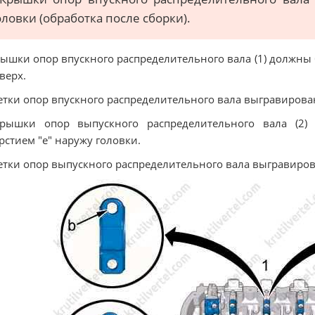
оловки (обработка после сборки).
рышки опор впускного распределительного вала (1) должн
вверх.
етки опор впускного распределительного вала выгравирован
Крышки опор выпускного распределительного вала (2)
рстием "e" наружу головки.
етки опор выпускного распределительного вала выгравиров