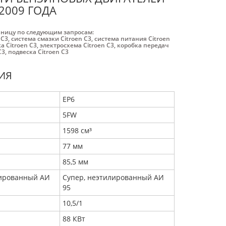
 2009 ГОДА
аницу по следующим запросам:
 C3
,
система смазки Citroen C3
,
система питания Citroen
а Citroen C3
,
электросхема Citroen C3
,
коробка передач
C3
,
подвеска Citroen C3
ИЯ
EP6
5FW
1598 см³
77 мм
85,5 мм
лированный АИ
Супер, неэтилированный АИ
95
10,5/1
88 КВт