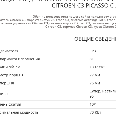
CITROEN C3 PICASSO С
Обычно пользователи нашего сайта находят эту стр
атель Citroen C3
,
характеристики Citroen C3
,
система охлаждения Citroen
система управления Citroen C3
,
система впуска Citroen C3
,
система выпуск
Citroen C3
,
тормоза Citroen C3
,
кузов Citroen 
ОБЩИЕ СВЕДЕН
 двигателя
EP3
 варианта исполнения
8FS
очий объем
1397 см³
метр поршня
77 мм
 поршня
75 мм
Супер, неэти
ливо
95
пень сжатия
10/1
симальная мощность
70 КВт