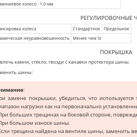
миниевое колесо
1.0 мм
РЕГУЛИРОВОЧНЫЕ 
ансировка колеса
Стандартное
Предельное
амическая неуравновешенность
Менее чем 5г
ПОКРЫШКА
звлечь камни, стекло, гвозди с канавки протектора шины.
аменить шины:
нимание
:
ри замене покрышки, убедиться, что используется 
иапазон нагрузки как на первоначально установлен
 При больших трещинах на боковой стороне, поврежд
 При большом износе шины.
 Если трещина найдена на вентиле шины, заменить в