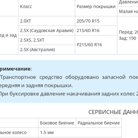
Давлени
Класс
Размер покрышки
Малая н
2.0ХТ
205/70 R15
2.5Х (Саудовская Аравия)
215/60 R16
Перед: 2
ед и зад
Зад: 190
2.5ХS, 2.5XT
P215/60 R16
2.5X (Австралия)
римечание
:
 Транспортное средство оборудовано запасной по
ередняя и задняя покрышки.
 При буксировке давление накачивания задних колес 
СЕРВИСНЫЕ ДАН
Боковое биение
Радиальное биение
льное колесо
1.5 мм