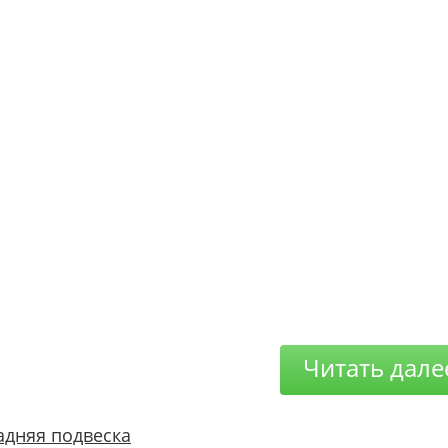
Читать дале
адняя подвеска