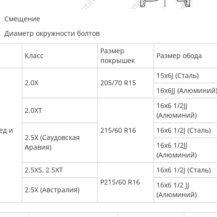
Смещение
Диаметр окружности болтов
Размер
Класс
Размер обода
покрышек
15x6J (Сталь)
2.0Х
205/70 R15
16x6JJ (Алюминий
16x6 1/2JJ
2.0ХТ
(Алюминий)
ед и
215/60 R16
16x6 1/2J (Сталь)
2.5Х (Саудовская
16x6 1/2JJ
Аравия)
(Алюминий)
2.5ХS, 2.5XT
16x6 1/2J (Сталь)
P215/60 R16
16x6 1/2 JJ
2.5X (Австралия)
(Алюминий)