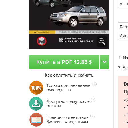
Алю
Бал
Дин
1. И
Купить в PDF 42.86 $
2. З
Как оплатить и скачать
В
Только оригинальные
руководства
П
д
Доступно сразу после
оплаты
-
-
Полное соответствие
бумажным изданиям
-