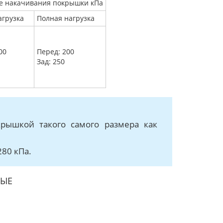
е накачивания покрышки кПа
агрузка
Полная нагрузка
00
Перед: 200
Зад: 250
крышкой такого самого размера как
280 кПа.
НЫЕ