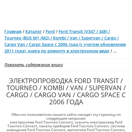
Главная
/
Каталог
/
Ford
/
Ford Transit (V347 / 348) /
Tourneo (BUS M1 /M2) / Kombi / Van / Supervan / Cargo /
Cargo Van / Cargo Space с 2006 года (с учетом обновления
2011 года), книга по ремонту в электронном виде
/
...
Показать содержание книги
ЭЛЕКТРОПРОВОДКА FORD TRANSIT /
TOURNEO / KOMBI / VAN / SUPERVAN /
CARGO / CARGO VAN / CARGO SPACE С
2006 ГОДА
Обычно пользователи нашего сайта находят эту страницу по
следующим запросам:
электросхема Ford Tourneo Connect
,
скачать электросхему Ford
Tourneo Connect
,
панель приборов Ford Tourneo Connect
,
система
освещения Ford Tourneo Connect
,
магнитола Ford Tourneo Connect
,