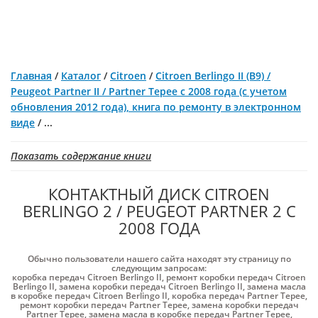
Главная
/
Каталог
/
Citroen
/
Citroen Berlingo II (B9) /
Peugeot Partner II / Partner Tepee с 2008 года (с учетом
обновления 2012 года), книга по ремонту в электронном
виде
/
...
Показать содержание книги
КОНТАКТНЫЙ ДИСК CITROEN
BERLINGO 2 / PEUGEOT PARTNER 2 С
2008 ГОДА
Обычно пользователи нашего сайта находят эту страницу по
следующим запросам:
коробка передач Citroen Berlingo II
,
ремонт коробки передач Citroen
Berlingo II
,
замена коробки передач Citroen Berlingo II
,
замена масла
в коробке передач Citroen Berlingo II
,
коробка передач Partner Tepee
,
ремонт коробки передач Partner Tepee
,
замена коробки передач
Partner Tepee
,
замена масла в коробке передач Partner Tepee
,