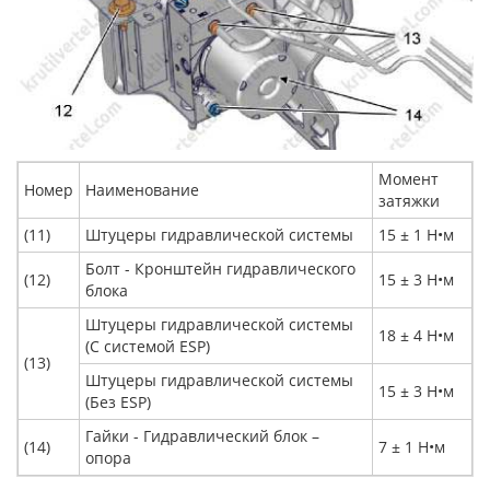
Момент
Номер
Наименование
затяжки
(11)
Штуцеры гидравлической системы
15 ± 1 Н•м
Болт - Кронштейн гидравлического
(12)
15 ± 3 Н•м
блока
Штуцеры гидравлической системы
18 ± 4 Н•м
(С системой ESP)
(13)
Штуцеры гидравлической системы
15 ± 3 Н•м
(Без ESP)
Гайки - Гидравлический блок –
(14)
7 ± 1 Н•м
опора