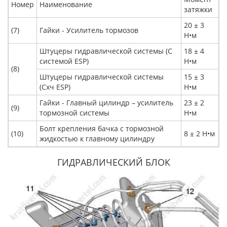
Номер
Наименование
затяжки
20 ± 3
(7)
Гайки - Усилитель тормозов
Н•м
Штуцеры гидравлической системы (С
18 ± 4
системой ESP)
Н•м
(8)
Штуцеры гидравлической системы
15 ± 3
(Схч ESP)
Н•м
Гайки - Главный цилиндр – усилитель
23 ± 2
(9)
тормозной системы
Н•м
Болт крепления бачка с тормозной
(10)
8 ± 2 Н•м
жидкостью к главному цилиндру
ГИДРАВЛИЧЕСКИЙ БЛОК