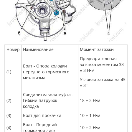
Номер
Наименование
Момент затяжки
Предварительная
затяжка моментом 33
Болт - Опора колодки
± 3 Н•м
(1)
переднего тормозного
механизма
Угловая затяжка на 45
± 3°
Соединительная муфта -
(2)
Гибкий патрубок –
18 ± 2 Н•м
колодка
(3)
Болт для прокачки
10 ± 1 Н•м
Болт - Передний
(4)
10 ± 2 Н•м
тормозной диск