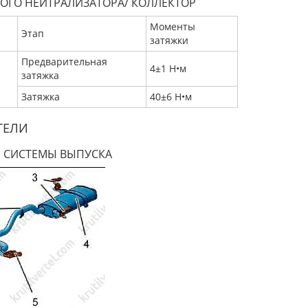
КОГО НЕЙТРАЛИЗАТОРА/ КОЛЛЕКТОР
Моменты
Этап
затяжки
Предварительная
4±1 Н•м
затяжка
Затяжка
40±6 Н•м
ТЕЛИ
 СИСТЕМЫ ВЫПУСКА