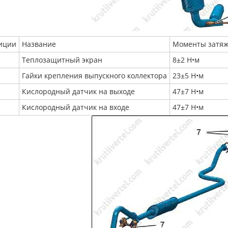
иции
Название
Моменты затя
Теплозащитный экран
8±2 Н•м
Гайки крепления выпускного коллектора
23±5 Н•м
Кислородный датчик на выходе
47±7 Н•м
Кислородный датчик на входе
47±7 Н•м