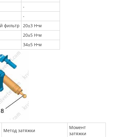
-
-
ый фильтр
20±3 Н•м
20±5 Н•м
34±5 Н•м
Момент
Метод затяжки
затяжки