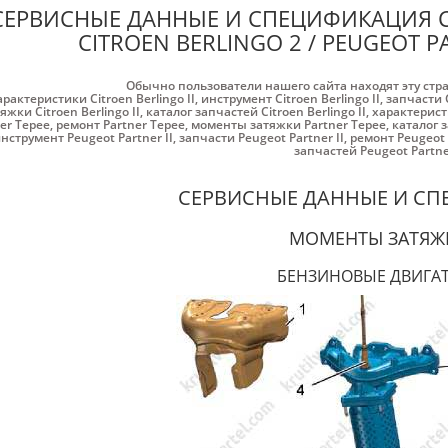
СЕРВИСНЫЕ ДАННЫЕ И СПЕЦИФИКАЦИЯ 
CITROEN BERLINGO 2 / PEUGEOT P
Обычно пользователи нашего сайта находят эту стр
арактеристики Citroen Berlingo II
,
инструмент Citroen Berlingo II
,
запчасти C
яжки Citroen Berlingo II
,
каталог запчастей Citroen Berlingo II
,
характерист
er Tepee
,
ремонт Partner Tepee
,
моменты затяжки Partner Tepee
,
каталог 
нструмент Peugeot Partner II
,
запчасти Peugeot Partner II
,
ремонт Peugeot P
запчастей Peugeot Partner
СЕРВИСНЫЕ ДАННЫЕ И С
МОМЕНТЫ ЗАТЯЖ
БЕНЗИНОВЫЕ ДВИГА