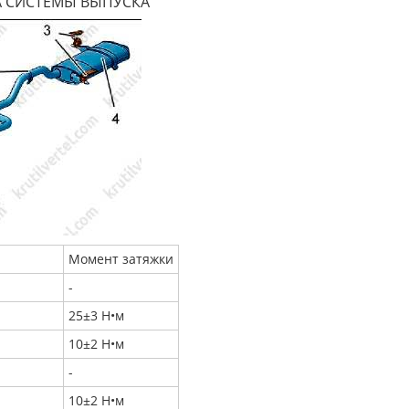
 СИСТЕМЫ ВЫПУСКА
Момент затяжки
-
25±3 Н•м
10±2 Н•м
-
10±2 Н•м