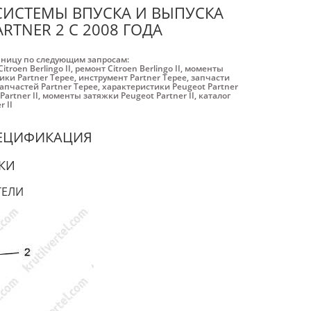
СИСТЕМЫ ВПУСКА И ВЫПУСКА
ARTNER 2 С 2008 ГОДА
аницу по следующим запросам:
itroen Berlingo II
,
ремонт Citroen Berlingo II
,
моменты
ики Partner Tepee
,
инструмент Partner Tepee
,
запчасти
запчастей Partner Tepee
,
характеристики Peugeot Partner
artner II
,
моменты затяжки Peugeot Partner II
,
каталог
 II
ПЕЦИФИКАЦИЯ
КИ
ТЕЛИ