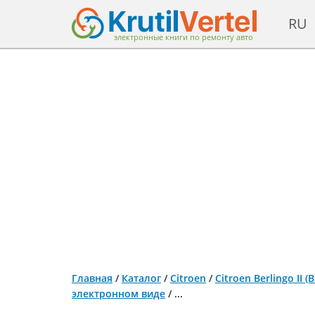
RU
электронные книги по ремонту авто
Главная
/
Каталог
/
Citroen
/
Citroen Berlingo II 
электронном виде
/
...