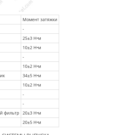
Момент затяжки
-
25±3 Н•м
10±2 Н•м
-
10±2 Н•м
ник
34±5 Н•м
10±2 Н•м
-
-
ый фильтр
20±3 Н•м
20±5 Н•м