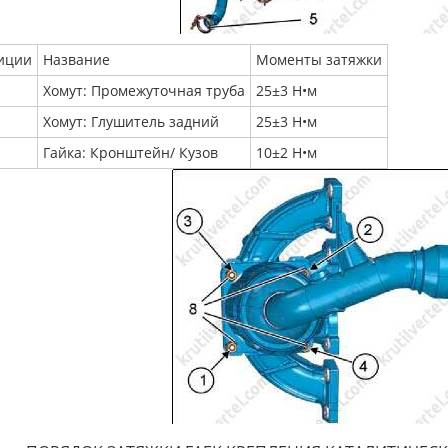
иции
Название
Моменты затяжки
Хомут: Промежуточная труба
25±3 Н•м
Хомут: Глушитель задний
25±3 Н•м
Гайка: Кронштейн/ Кузов
10±2 Н•м