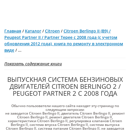
Главная
/
Каталог
/
Citroen
/
Citroen Berlingo II (B9) /
Peugeot Partner II / Partner Tepee с 2008 года (с учетом
обновления 2012 года), книга по ремонту в электронном
виде
/
...
Показать содержание книги
ВЫПУСКНАЯ СИСТЕМА БЕНЗИНОВЫХ
ДВИГАТЕЛЕЙ CITROEN BERLINGO 2 /
PEUGEOT PARTNER 2 С 2008 ГОДА
Обычно пользователи нашего сайта находят эту страницу по
следующим запросам:
не заводится Citroen Berlingo II
,
двигатель Citroen Berlingo II
,
ремонт
Citroen Berlingo II
,
ремонт двигателя Citroen Berlingo II
,
характеристики Citroen Berlingo II
,
регулировка клапанов Citroen
Berlingo II
,
система впуска Citroen Berlingo II
,
система выпуска
Citroen Berlingo II
,
система питания Citroen Berlingo II
,
не заводится