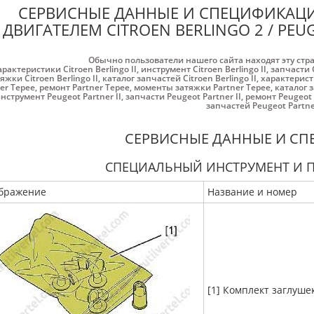
СЕРВИСНЫЕ ДАННЫЕ И СПЕЦИФИКАЦ
ДВИГАТЕЛЕМ CITROEN BERLINGO 2 / PEUG
Обычно пользователи нашего сайта находят эту стр
арактеристики Citroen Berlingo II
,
инструмент Citroen Berlingo II
,
запчасти C
яжки Citroen Berlingo II
,
каталог запчастей Citroen Berlingo II
,
характерист
er Tepee
,
ремонт Partner Tepee
,
моменты затяжки Partner Tepee
,
каталог 
нструмент Peugeot Partner II
,
запчасти Peugeot Partner II
,
ремонт Peugeot P
запчастей Peugeot Partner
СЕРВИСНЫЕ ДАННЫЕ И С
СПЕЦИАЛЬНЫЙ ИНСТРУМЕНТ И 
бражение
Название и номер
[1] Комплект заглушек 