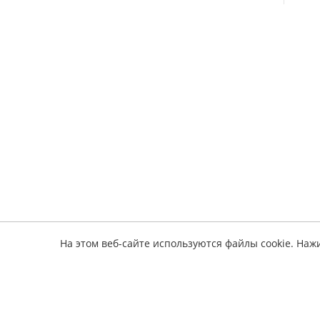
На этом веб-сайте используются файлы cookie. Наж
Информ
электронные книги по ремонту авто
О серв