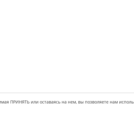
имая ПРИНЯТЬ или оставаясь на нем, вы позволяете нам исполь
ация
Партнерская
Личный кабинет
программа
исе
Мои руководств