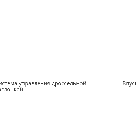
истема управления дроссельной
Впус
аслонкой