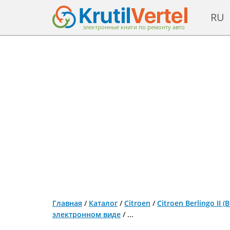
RU
электронные книги по ремонту авто
Главная
/
Каталог
/
Citroen
/
Citroen Berlingo II 
электронном виде
/
...