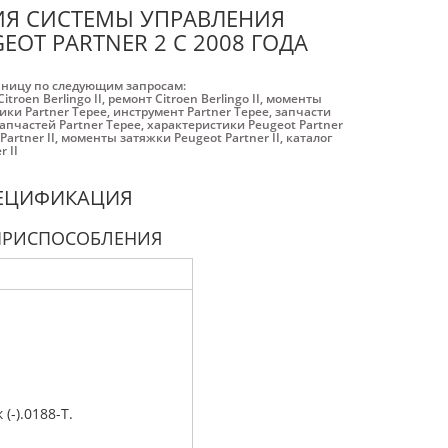
ИЯ СИСТЕМЫ УПРАВЛЕНИЯ
EOT PARTNER 2 С 2008 ГОДА
аницу по следующим запросам:
itroen Berlingo II
,
ремонт Citroen Berlingo II
,
моменты
ики Partner Tepee
,
инструмент Partner Tepee
,
запчасти
запчастей Partner Tepee
,
характеристики Peugeot Partner
artner II
,
моменты затяжки Peugeot Partner II
,
каталог
 II
ПЕЦИФИКАЦИЯ
ПРИСПОСОБЛЕНИЯ
(-).0188-T.